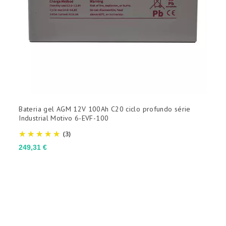
Bateria gel AGM 12V 100Ah C20 ciclo profundo série
B
Industrial Motivo 6-EVF-100
I
(3)
P
3
Preço
249,31 €