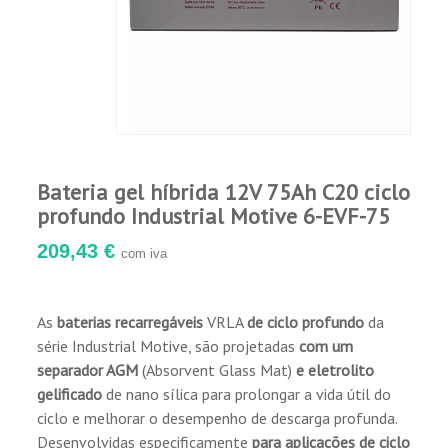
da bateria, entre 5% e 10% maior capacidade
do que produtos similares.
Alto desempenho para descarga de grandes
correntes. Nova estrutura de grade de
resistência da bateria com excelente
capacidade de recuperação da descarga
profunda.
Boa resistência à corrosão. Patente exclusiva
Bateria gel híbrida 12V 75Ah C20 ciclo
de liga com material de terras raras.
profundo Industrial Motive 6-EVF-75
Alto desempenho em baixas temperaturas.
Com material condutor e agente de expansão
209,43 €
com iva
criogénico de alta atividade ao prato, o
produto tem grande capacidade de aceitação
em baixa temperatura.
As
baterias recarregáveis
VRLA
de ciclo profundo
da
Segurança e fiabilidade. Design independente
série Industrial Motive, são projetadas
com um
com válvula de segurança automática anti-
separador AGM
(Absorvent Glass Mat)
e eletrolito
seca e removível para controle, bem como a
gelificado
de nano sílica para prolongar a vida útil do
função de vedação para reduzir a perda de
ciclo e melhorar o desempenho de descarga profunda.
água durante o processo de carga e descarga
Desenvolvidas especificamente
para aplicações de ciclo