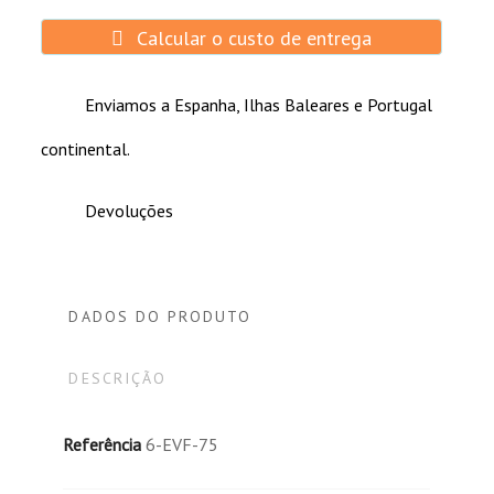
profunda.
Recipiente e tampa da bateria - ABS UL94-HB
Calcular o custo de entrega
(ABS UL94-V0 ignífugo é opcional).
Aplicações:
Enviamos a Espanha, Ilhas Baleares e Portugal
Ferramentas ou brinquedos elétricos
continental.
Bicicletas e triciclos elétricos.
Carrinhos de golfe.
Devoluções
Veículos elétricos.
Varredoras e esfregões.
Cadeiras de rodas e scooters elétricos.
Cortadores de grama.
DADOS DO PRODUTO
Paletes elétricos.
Plataformas elevatórias.
DESCRIÇÃO
Referência
6-EVF-75