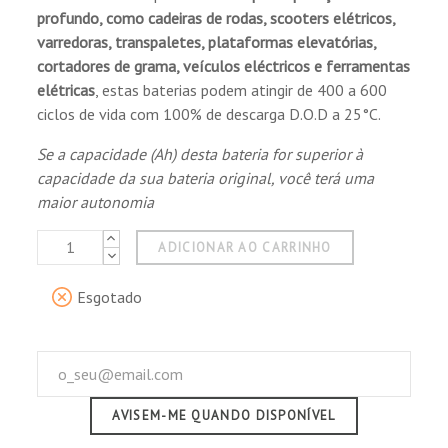
e para melhorar a eficiência da vedação.
profundo, como cadeiras de rodas, scooters elétricos,
varredoras, transpaletes, plataformas elevatórias,
Construção:
cortadores de grama, veículos eléctricos e ferramentas
Placa positiva - Grade de liga de terras raras
elétricas
, estas baterias podem atingir de 400 a 600
patenteada com pasta especial para retardar
ciclos de vida com 100% de descarga D.O.D a 25°C.
o amolecimento do material ativo positivo
Se a capacidade (Ah) desta bateria for superior à
durante a aplicação de ciclos de descarga
capacidade da sua bateria original, você terá uma
profunda.
maior autonomia
Placa negativa - Grade de Pb-Ca equilibrada
para melhorar a eficiência de recombinação e
ADICIONAR AO CARRINHO
reduzir a perda de água.
Separador - Avançado separador AGM para
Esgotado
design de célula de alta pressão, previne
micro curtos-circuitos.
Eletrólito - Ácido sulfúrico diluído de alta
pureza com eletrólitos de gel de nano sílica
patenteado, para prolongar a vida do ciclo e
AVISEM-ME QUANDO DISPONÍVEL
melhorar o desempenho de descarga