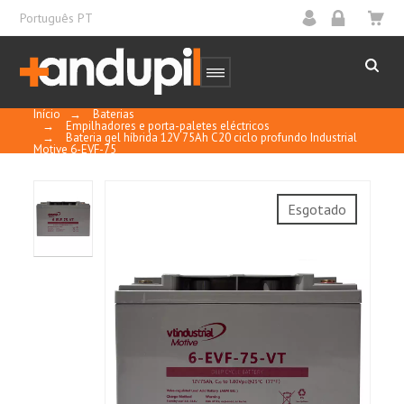
Português PT
Início
→
Baterias
→
Empilhadores e porta-paletes eléctricos
→
Bateria gel híbrida 12V 75Ah C20 ciclo profundo Industrial
Motive 6-EVF-75
Tecnologia de recombinação de gases:
Esgotado
Bateria VRLA sem manutenção, sem
necessidade de adicionar água ou ácido
durante a utilização.
Ciclo de vida longo: O ciclo de vida pode
atingir 400~600 ciclos a 100% D.O.D. a 25°C
Alta capacidade: Design de estrutura
patenteado com maior taxa de utilização do
material ativo e utilização do espaço interno