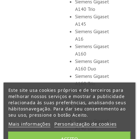
Siemens Gigaset
A140 Trio
Siemens Gigaset
A145
Siemens Gigaset
A16
Siemens Gigaset
A160
Siemens Gigaset
A160 Duo
Siemens Gigaset
A160 Trio
Este site usa cookies próprios e de terceiros para
Siemens Gigaset
melhorar nossos serviços e mostrar a publicidade
A24
relacionada às suas preferências, analisando seus
Siemens Gigaset
hábitosnavegação. Para dar seu consentimento ao
A240
seu uso, pressione o botão Aceito.
Siemens Gigaset
Mais informações
Personalização de cookies
A240 Duo
Siemens Gigaset