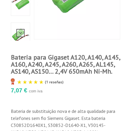
Comprador Verificado
Publicado el 7/6/20, 10:18 PM
Perfecto para el clásico Domo2 Inalámbrico de
Telefónica. Ha devuelto a la vida un teléfono
que ya daba por perdido.
Bateria para Gigaset A120, A140, A145,
A160, A240, A245, A260, A265, AL145,
AS140, AS150... 2,4V 650mAh Ni-Mh.
7,07 €
com iva
Bateria de substituição nova e de alta qualidade para
telefones sem fio Siemens Gigaset. Esta bateria
(1 reseñas)
C30852D1640X1, S30852-D1640-X1, V30145-