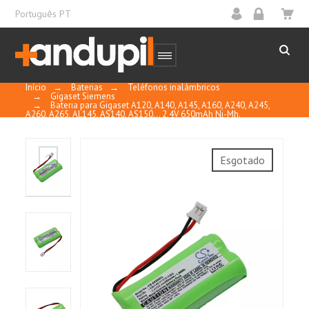
Português PT
Início
→
Baterias
→
Teléfonos inalámbricos
→
Gigaset Siemens
→
Bateria para Gigaset A120, A140, A145, A160, A240, A245,
A260, A265, AL145, AS140, AS150... 2,4V 650mAh Ni-Mh.
Esgotado
10
/
10
MOSTRAR
CERTIFICADO
Basado en 1 reseñas
Control y calidad
Ordenar por
fecha descendente