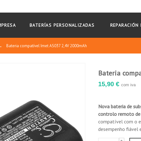
MPRESA
BATERÍAS PERSONALIZADAS
REPARACIÓN 
→
Bateria compatível Imet AS037 2,4V 2000mAh
Bateria comp
15,90 €
com iva
Nova bateria de sub
controlo remoto de
compatível com o eq
desempenho fiável e