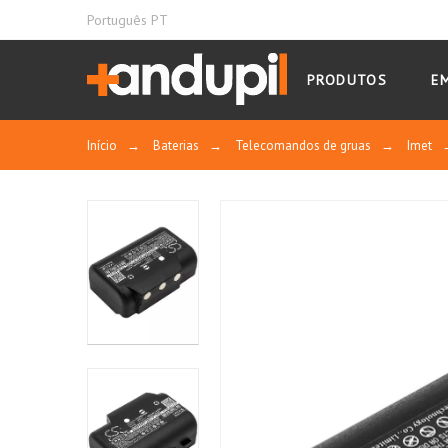
Português PT
PRODUTOS
E
Início
→
Baterias
→
Telecomandos de gruas
→
Imet