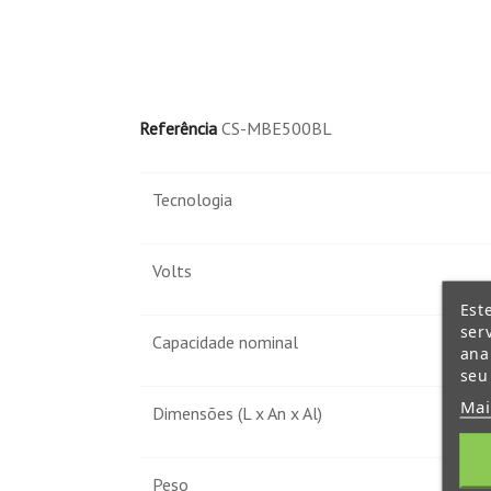
Referência
CS-MBE500BL
Tecnologia
Volts
Est
ser
Capacidade nominal
ana
seu
Mai
Dimensões (L x An x Al)
Peso