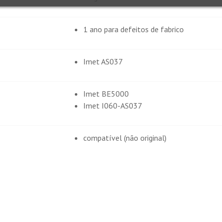
1 ano para defeitos de fabrico
Imet AS037
Imet BE5000
Imet I060-AS037
compatível (não original)