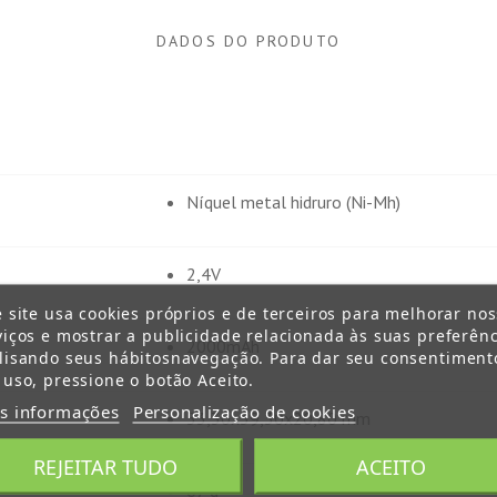
DADOS DO PRODUTO
Níquel metal hidruro (Ni-Mh)
2,4V
e site usa cookies próprios e de terceiros para melhorar no
viços e mostrar a publicidade relacionada às suas preferênc
2000mAh
lisando seus hábitosnavegação. Para dar seu consentiment
 uso, pressione o botão Aceito.
s informações
Personalização de cookies
53,30x39,30x20,80 mm
REJEITAR TUDO
ACEITO
67 g