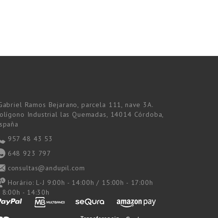
Gabriel Ramos Bejarano, parcela 111, nave 3A.
olígono Industrial las Quemadas, 14014 Córdoba,
spaña
957 48 43 53
648 923 797
consultas@andupil.com
Horário:
L-J 9:00h - 14:00h / 15:00h - 17:00h
 8:00h - 14:30h