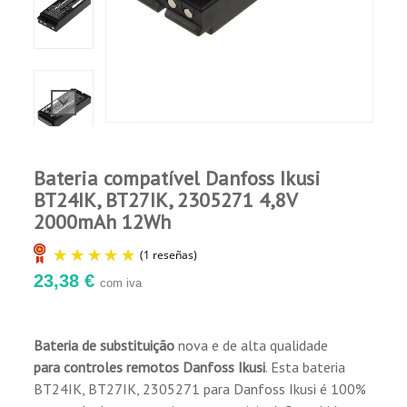
Comprador Verificado
Publicado el 6/21/23, 7:07 PM
Compatible 100%
Bateria compatível Danfoss Ikusi
BT24IK, BT27IK, 2305271 4,8V
2000mAh 12Wh
23,38 €
com iva
Bateria de substituição
nova e de alta qualidade
para
controles remotos
Danfoss Ikusi
. Esta bateria
(1 reseñas)
BT24IK, BT27IK, 2305271 para Danfoss Ikusi é 100%