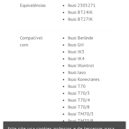
Equivalências
Ikusi 2305271
Ikusi BT24IK
Ikusi BT27IK
Compatível
Ikusi Berlinde
com
Ikusi GH
Ikusi IK3
Ikusi IK4
Ikusi IKontrol
Ikusi Jaso
Ikusi Konecranes
Ikusi T70
Ikusi T70/3
Ikusi T70/4
Ikusi T70/8
Ikusi TM70/3
Ikusi TM70/8
Este site usa cookies próprios e de terceiros para