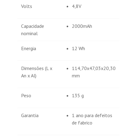
Volts
4,8V
Capacidade
2000mAh
nominal
Energia
12 Wh
Dimensões (L x
114,70x47,03x20,30
An x Al)
mm
Peso
135 g
Garantia
1 ano para defeitos
de fabrico