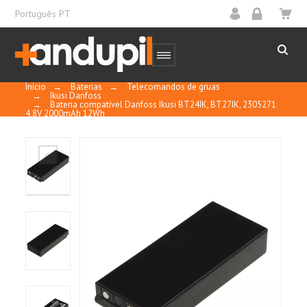
Português PT
Início
→
Baterias
→
Telecomandos de gruas
→
Ikusi Danfoss
→
Bateria compatível Danfoss Ikusi BT24IK, BT27IK, 2305271
4,8V 2000mAh 12Wh
10
/
10
MOSTRAR
CERTIFICADO
Basado en 1 reseñas
Control y calidad
Ordenar por
fecha descendente