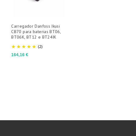
Carregador Danfoss Ikusi
CB70 para baterias BT06,
BT06K, BT12 e BT24IK
(2)
Preço
164,16 €