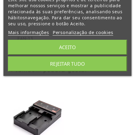
melhorar nossos serviços e mostrar a publicidade
Tipo de
compatível (não
relacionada às suas preferências, analisando seus
hábitosnavegação. Para dar seu consentimento ao
produto
original)
seu uso, pressione o botão Aceito.
Mais informações
Personalização de cookies
EAN-13
4894128143086
ACEITO
REJEITAR TUDO
também poderá gostar