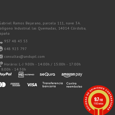
Gabriel Ramos Bejarano, parcela 111, nave 3A.
olígono Industrial las Quemadas, 14014 Córdoba,
spaña
957 48 43 53
648 923 797
consultas@andupil.com
Horário:
L-J 9:00h - 14:00h / 15:00h - 17:00h
 8:00h - 14:30h
9.7
/10
1193 notas