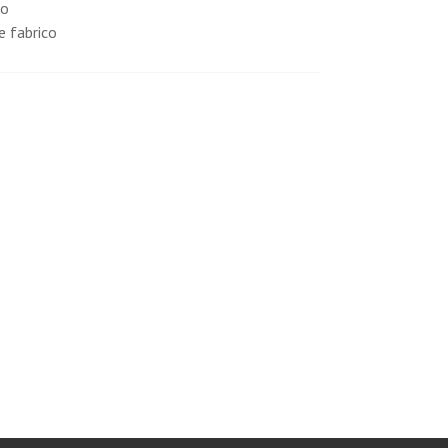
co
e fabrico