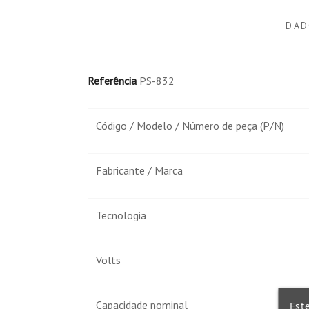
DAD
Perfecto. Rapido, a tiempo, buen estado. gracias
Referência
PS-832
Código / Modelo / Número de peça (P/N)
Fabricante / Marca
Tecnologia
Volts
Capacidade nominal
Est