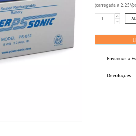
(carregada a 2,25Vpc
: 12/10/2025)
A
io y no he tenido que usarla todavia
Enviamos a Es
Devoluções
ón correcta en la instalación. Solo lleva funcionando una semana.