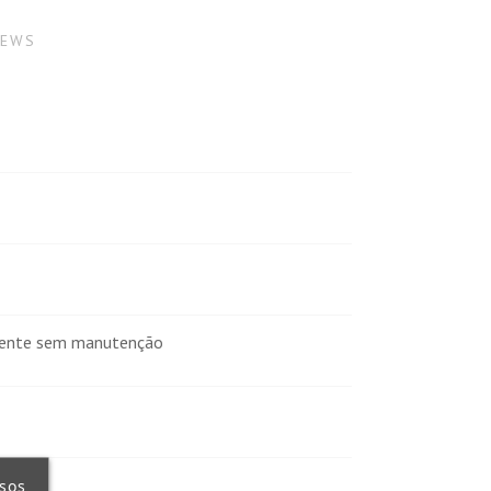
IEWS
mente sem manutenção
ssos