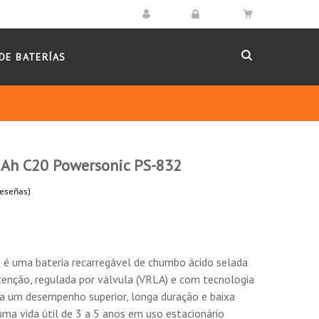
DE BATERÍAS
2Ah C20 Powersonic PS-832
ão.
(4 reseñas)
rquivo MH 20845.
2
é uma bateria recarregável de chumbo ácido selada
utenção, regulada por válvula (VRLA) e com tecnologia
 um desempenho superior, longa duração e baixa
ma vida útil de 3 a 5 anos em uso estacionário