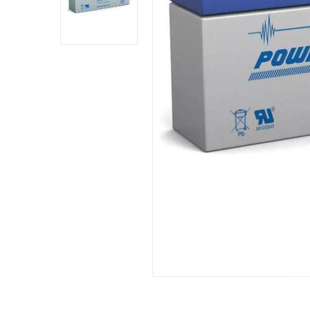
Josep Mª M.
Publicado el 1/29/26, 6:13 PM
(Fecha del pedido 
De momento no ha sido usada, está como recamb
Comprador Verificado
Publicado el 11/7/24, 8:52 PM
Comprador Verificado
Publicado el 5/23/20, 1:44 AM
ningun problema, segun especificaciones. Duraci
Comprador Verificado
Publicado el 3/25/20, 5:52 PM