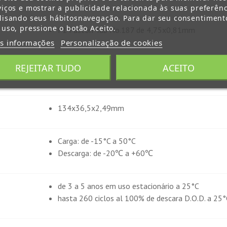
viços e mostrar a publicidade relacionada às suas preferênc
lisando seus hábitosnavegação. Para dar seu consentiment
 uso, pressione o botão Aceito.
F1 Faston Tab No.187 de 4,75x0,81mm
s informações
Personalização de cookies
Cíclicas leves
REJEITAR TUDO
ACEITO
Estacionário
134x36,5x2,49mm
Carga: de -15°C a 50°C
Descarga: de -20℃ a +60℃
de 3 a 5 anos em uso estacionário a 25°C
hasta 260 ciclos al 100% de descara D.O.D. a 25