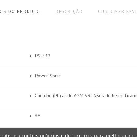
OS DO PRODUTO
DESCRIÇÃO
CUSTOMER REV
PS-832
Power-Sonic
Chumbo (Pb) ácido AGM VRLA selado hermetica
8V
3,2Ah
e site usa cookies próprios e de terceiros para melhorar no