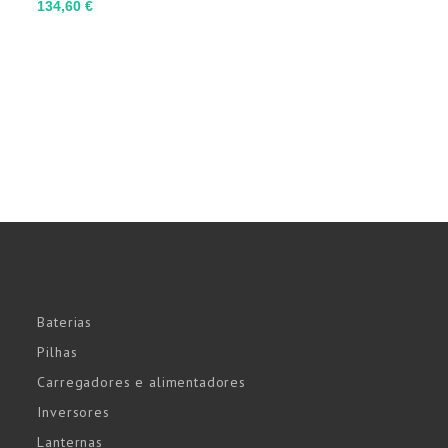
Preço
134,60 €
Baterias
Pilhas
Carregadores e alimentadores
Inversores
Lanternas