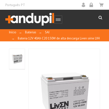
Português PT
Início
→
Baterias
→
SAI
→
Bateria 12V 40Ah C20 150W de alta descarga Liven série LVH
Sem necessidade de manutenção, sem
necessidade de adicionar água.
Selado e regulado por válvula.
À prova de derrames e de fugas.
Pode ser instalado verticalmente ou
horizontalmente.
Baixa gaseificação (a não ser que esteja
demasiado cheia).
Longa vida útil em utilização estacionária a