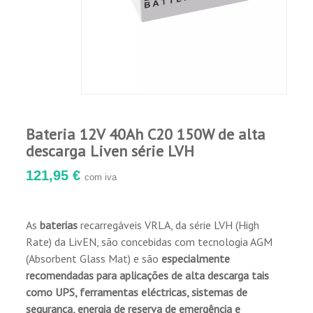
25°C. Até 8 anos para modelos inferiores a
28Ah e até 15 anos para modelos superiores
a 28Ah.
Baixa taxa de auto-descarga.
Bom desempenho de alta taxa de descarga.
Alta eficiência de selagem.
Ampla gama de temperaturas de
funcionamento de -20°C a +60°C.
Bateria 12V 40Ah C20 150W de alta
Estrutura: desenho compacto, conectores
descarga Liven série LVH
internos mais curtos entre células, baixa
resistência interna.
121,95 €
com iva
Placa: tipo colada plana, com fórmula AGM
patenteada de alta velocidade.
Separador: utilizando o separador AGM
As
baterias
recarregáveis VRLA, da série LVH (High
melhorado, faz uma menor resistência, maior
Rate) da LivEN, são concebidas com tecnologia AGM
pressão de montagem para aumentar a vida
(Absorbent Glass Mat) e são
especialmente
útil do ciclo profundo.
recomendadas para aplicações de alta descarga tais
Caixa de bateria: feita de ABS de alta
como UPS, ferramentas eléctricas, sistemas de
resistência (8UL94-HB) e UL94-VO é
segurança, energia de reserva de emergência e