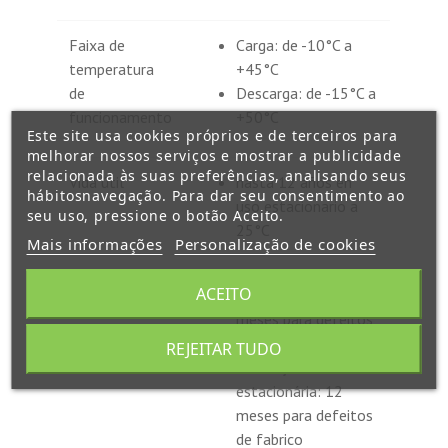
Faixa de
Carga: de -10°C a
temperatura
+45°C
de
Descarga: de -15°C a
funcionamento
+50°C
Este site usa cookies próprios e de terceiros para
melhorar nossos serviços e mostrar a publicidade
relacionada às suas preferências, analisando seus
Vida útil
hasta 12 años en
hábitosnavegação. Para dar seu consentimento ao
uso estacionario a
seu uso, pressione o botão Aceito.
25°C
Mais informações
Personalização de cookies
ACEITO
Garantia
Utilização cíclica: 6
meses para defeitos
de fabrico
REJEITAR TUDO
Utilização
estacionária: 12
meses para defeitos
de fabrico