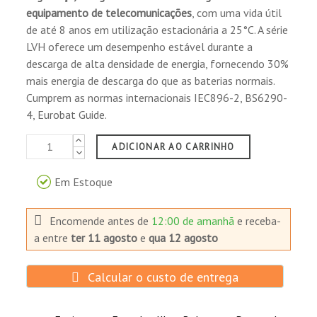
opcional.
equipamento de telecomunicações
, com uma vida útil
Válvula de segurança.
de até 8 anos em utilização estacionária a 25°C. A série
LVH oferece um desempenho estável durante a
Aplicações principais:
descarga de alta densidade de energia, fornecendo 30%
Sistemas de alimentação ininterrupta de
mais energia de descarga do que as baterias normais.
energia (UPS).
Cumprem as normas internacionais IEC896-2, BS6290-
Centros de dados.
4, Eurobat Guide.
Fornecimento de energia de emergência.
Sistemas de alarme e segurança.
ADICIONAR AO CARRINHO
Sistemas de telecomunicação.
Fonte de alimentação DC.
Em Estoque
Ferramentas eléctricas.
Sistemas de arranque.
Encomende antes de
12:00 de amanhã
e receba-
Sistema de iluminação de emergência.
a
entre
ter 11 agosto
e
qua 12 agosto
Sistemas de sinalização ferroviária e aérea.
Arranque eléctrico.
Calcular o custo de entrega
Dispositivos e equipamentos electrónicos.