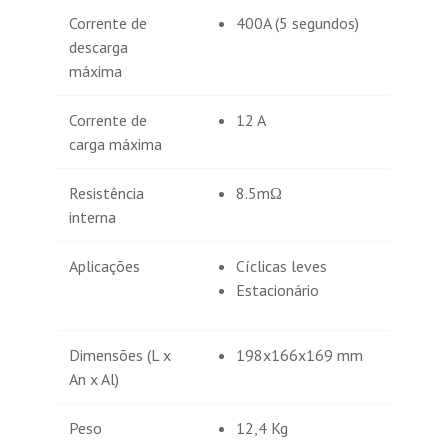
Corrente de
400A (5 segundos)
descarga
máxima
Corrente de
12 A
carga máxima
Resistência
8.5mΩ
interna
Aplicações
Cíclicas leves
Estacionário
Dimensões (L x
198x166x169 mm
An x Al)
Peso
12,4 Kg