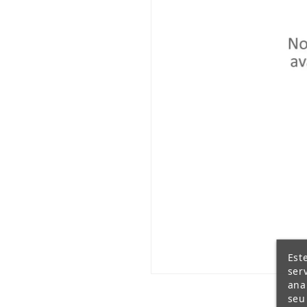
Est
ser
ana
seu