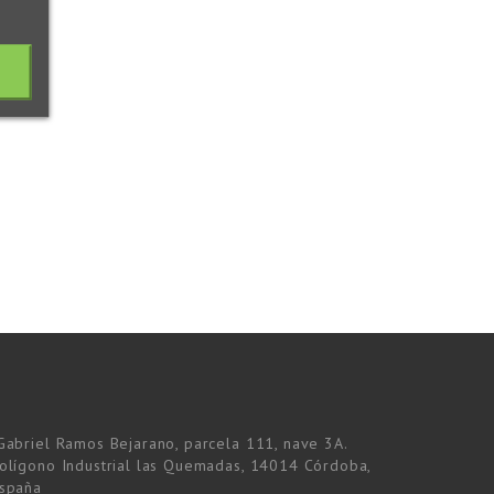
Gabriel Ramos Bejarano, parcela 111, nave 3A.
olígono Industrial las Quemadas, 14014 Córdoba,
spaña