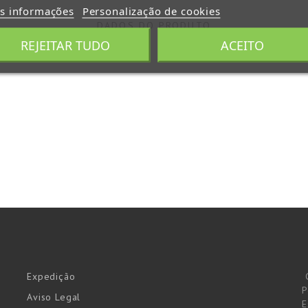
s informações
Personalização de cookies
DADOS DO PRODUTO
REJEITAR TUDO
ACEITO
Expedição
P
Aviso Legal
E