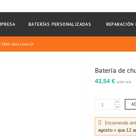
MPRESA
BATERÍAS PERSONALIZADAS
REPARACIÓN 
18Ah série Liven LV
Bateria de ch
43,54 €
com iva
A
Encomende an
agosto
e
qua 12 a