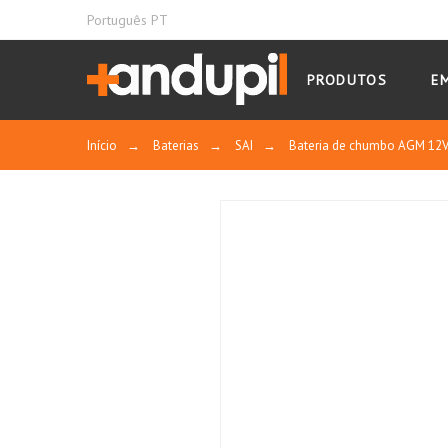
Português PT
PRODUTOS
E
Início
→
Baterias
→
SAI
→
Bateria de chumbo AGM 12V 