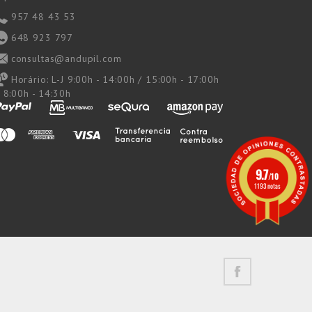
957 48 43 53
648 923 797
consultas@andupil.com
Horário:
L-J 9:00h - 14:00h / 15:00h - 17:00h
 8:00h - 14:30h
9.7
/10
1193 notas