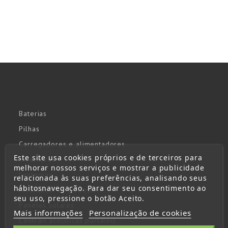
Baterias
Pilhas
Carregadores e alimentadores
Este site usa cookies próprios e de terceiros para
Inversores
melhorar nossos serviços e mostrar a publicidade
Lanternas
relacionada às suas preferências, analisando seus
hábitosnavegação. Para dar seu consentimento ao
Arrancadores y booster
seu uso, pressione o botão Aceito.
Paneles solares
Mais informações
Personalização de cookies
Centrais eléctricas portáteis