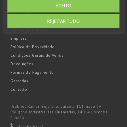
ACEITO
Expedição
REJEITAR TUDO
Aviso Legal
Política de Cookies
Empresa
Política de Privacidade
Condições Gerais de Venda
Devoluções
Formas de Pagamento
Garantías
Contacto
Gabriel Ramos Bejarano, parcela 111, nave 3A.
Polígono Industrial las Quemadas, 14014 Córdoba,
España
957 48 43 53