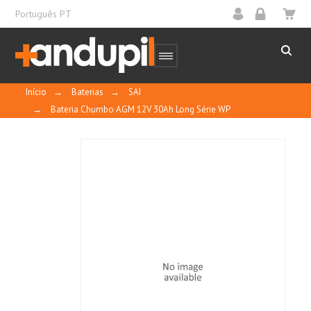
Português PT
Início
→
Baterias
→
SAI
→
Bateria Chumbo AGM 12V 30Ah Long Série WP