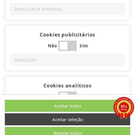
Descrição e biscoitos
Cookies publicitários
Não
Sim
Descrição
Cookies analíticos
Não
Sim
Aceitar todos
9.7
/10
Descrição
1195 notas
Aceitar seleção
Rejeitar todos