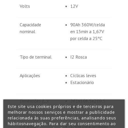
Volts
12V
Capacidade
90Ah 360W/celda
nominal
en 15min a 1,67V
por celda a 25ºC
Tipo de terminal
I2 Rosca
Aplicações
Cíclicas leves
Estacionário
Dimensões (L x
261x168,5x210,5
Este site usa cookies próprios e de terceiros para
An x Al)
mm
melhorar nossos serviços e mostrar a publicidade
relacionada às suas preferências, analisando seus
hábitosnavegação. Para dar seu consentimento ao
Garantia
1 ano para defeitos