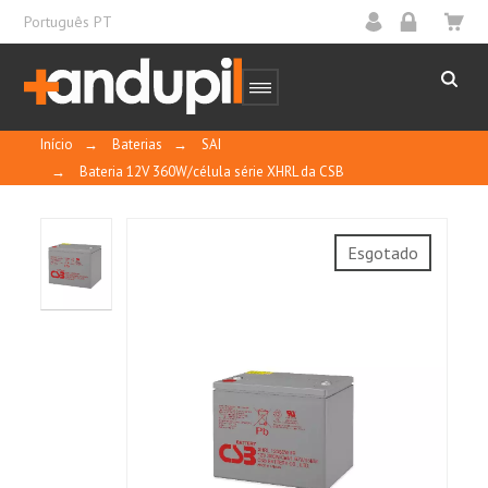
Português PT
Início
→
Baterias
→
SAI
→
Bateria 12V 360W/célula série XHRL da CSB
Esgotado
XHRL12360W
Densidade de energia extrema, aumento de
potência (15% a 20% acima das baterias
padrão com alta taxa de descarga).
A estrutura inovadora da placa aumenta
significativamente a proporção de
energia/densidade.