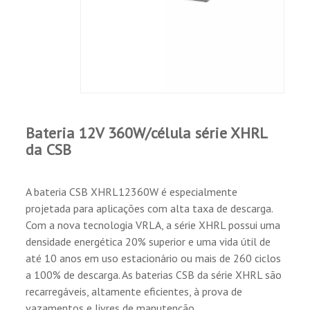
A nova fórmula aumenta a superfície ativa.
Aditivos de eletrólitos patenteados.
Capa termo-aderente.
Soldas TIG nos terminais.
Grades de retenção de chamas.
Válvula de segurança muito durável.
Aumento da entrega atual para alta taxa de
descarga.
Bateria 12V 360W/célula série XHRL
Até 50% mais resistência ao crescimento da
da CSB
grade em uma temperatura ótima.
Resistência interna reduzida para um
desempenho superior.
A bateria CSB XHRL12360W é especialmente
Formação uniforme da placa para uma
projetada para aplicações com alta taxa de descarga.
capacidade constante.
Com a nova tecnologia VRLA, a série XHRL possui uma
Design sem derrames.
densidade energética 20% superior e uma vida útil de
Pode ser utilizado em qualquer orientação.
até 10 anos em uso estacionário ou mais de 260 ciclos
Livre de manutenção.
a 100% de descarga. As baterias CSB da série XHRL são
Baixa autodescarga.
recarregáveis, altamente eficientes, à prova de
Certificado ISO9001, 14001.
vazamentos e livres de manutenção.