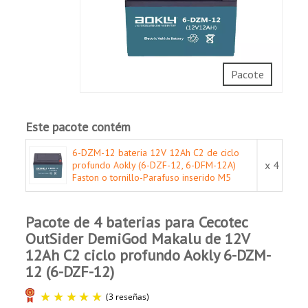
Capacidade optimizada de descarga
Comprador Verificado
instantânea de alta corrente.
Publicado el 10/4/25, 9:32 PM
Baixa taxa de auto-descarga.
Maravilla. Todo perfecto
Aplicações:
Pacote
Veículos eléctricos.
Comprador Verificado
Cadeira de rodas eléctrica.
Publicado el 9/16/25, 6:02 PM
Scooters eléctricos.
Este pacote contém
Brinquedos.
6-DZM-12 bateria 12V 12Ah C2 de ciclo
Equipamentos e sistemas médicos.
x 4
profundo Aokly (6-DZF-12, 6-DFM-12A)
Ferramentas eléctricas.
Faston o tornillo-Parafuso inserido M5
Comprador Verificado
Publicado el 2/1/25, 2:01 PM
Pacote de 4 baterias para Cecotec
OutSider DemiGod Makalu de 12V
Best Top
12Ah C2 ciclo profundo Aokly 6-DZM-
12 (6-DZF-12)