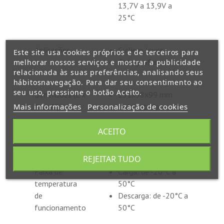
13,7V a 13,9V a
25°C
Aplicações
Cíclicas leves
Este site usa cookies próprios e de terceiros para
Ciclo profundo
melhorar nossos serviços e mostrar a publicidade
relacionada às suas preferências, analisando seus
hábitosnavegação. Para dar seu consentimento ao
seu uso, pressione o botão Aceito.
Dimensões (L x
151x98x99 mm
Mais informações
Personalização de cookies
An x Al)
cada bateria
ACEITO
Peso
4 Kg x4
REJEITAR TUDO
Faixa de
Carga: de -20°C a
temperatura
50°C
de
Descarga: de -20°C a
funcionamento
50°C