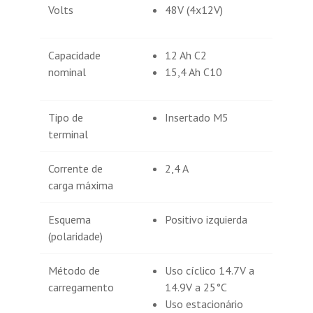
Volts
48V (4x12V)
Capacidade
12 Ah C2
nominal
15,4 Ah C10
Tipo de
Insertado M5
terminal
Corrente de
2,4 A
carga máxima
Esquema
Positivo izquierda
(polaridade)
Método de
Uso cíclico 14.7V a
carregamento
14.9V a 25°C
Uso estacionário