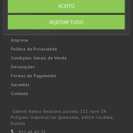
ACEITO
Expedição
REJEITAR TUDO
Aviso Legal
Política de Cookies
Empresa
Política de Privacidade
Condições Gerais de Venda
Devoluções
Formas de Pagamento
Garantías
Contacto
Gabriel Ramos Bejarano, parcela 111, nave 3A.
Polígono Industrial las Quemadas, 14014 Córdoba,
España
957 48 43 53