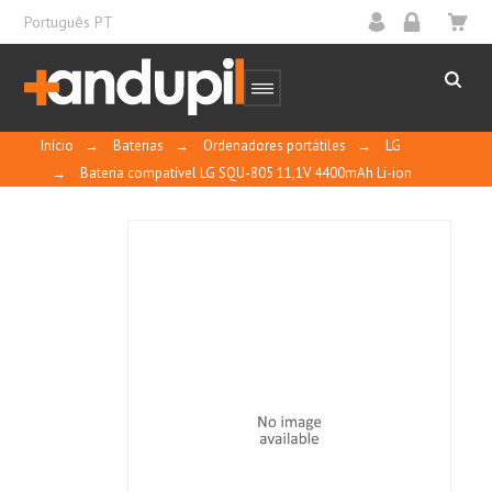
Português PT
Início
→
Baterias
→
Ordenadores portátiles
→
LG
→
Bateria compatível LG SQU-805 11,1V 4400mAh Li-ion