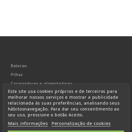
Baterias
Pilhas
Carregadores e alimentadores
Este site usa cookies próprios e de terceiros para
Inversores
melhorar nossos serviços e mostrar a publicidade
Lanternas
relacionada às suas preferências, analisando seus
hábitosnavegação. Para dar seu consentimento ao
Arrancadores y booster
seu uso, pressione o botão Aceito.
Paneles solares
Mais informações
Personalização de cookies
Centrais eléctricas portáteis