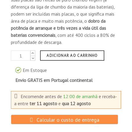
potencia a esta batería,,, estoy cambiando la
diferença da liga de chumbo da maioria das baterias),
anterior después de 6 años de uso sin un solo
podem ser incluídas mais placas, o que significa mais
problema , la anterior era 220, CCA, y está la
rebajaron a 170 CCA
área de placa e muito mais potência, o
dobro da
potência de arranque e três vezes a vida útil das
baterias convencionais
, com até 400 ciclos a 80% de
Comprador Verificado
profundidade de descarga.
Publicado el 1/21/20, 5:50 PM
ADICIONAR AO CARRINHO
Todo correcto. Envío rápido y sin problemas.
Em Estoque
Envio GRATIS em Portugal continental
Comprador Verificado
Publicado el 8/27/19, 6:16 PM
Encomende antes de
12:00 de amanhã
e receba-
a
entre
ter 11 agosto
e
qua 12 agosto
Todo perfecto, envío y la batería
Calcular o custo de entrega
Comprador Verificado
Publicado el 6/8/19, 2:33 AM