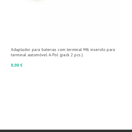
Adaptador para baterias com terminal M6 inserido para
"
terminal automóvel A-Pol (pack 2 pcs.)
Preço
8,98 €
P
1