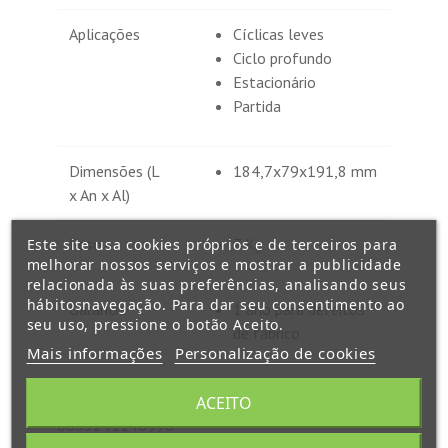
Aplicações
Cíclicas leves
Ciclo profundo
Estacionário
Partida
Dimensões (L
184,7x79x191,8 mm
x An x Al)
Peso
7 Kg
Este site usa cookies próprios e de terceiros para
melhorar nossos serviços e mostrar a publicidade
relacionada às suas preferências, analisando seus
hábitosnavegação. Para dar seu consentimento ao
Garantia
1 ano para defeitos
seu uso, pressione o botão Aceito.
de fabrico
Mais informações
Personalização de cookies
EAN-13
ACEITO
0635241140996