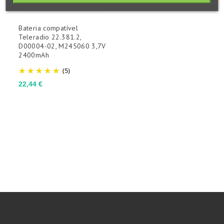
Bateria compatível
Teleradio 22.381.2,
D00004-02, M245060 3,7V
2400mAh
(5)
Preço
22,44 €