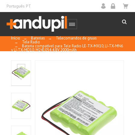
Português PT
Início
→
Baterias
→
Telecomandos de gruas
→
Tele Radio
→
Bateria compatível para Tele Radio LE-TX-MX10, LI-TX-MN6
y LI-TX-MD10. M241054 4,8V 2000mAh