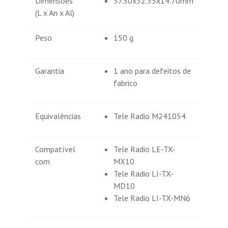
Dimensões
57.50x52.35x14.70mm
(L x An x Al)
Peso
150 g
Garantia
1 ano para defeitos de
fabrico
Equivalências
Tele Radio M241054
Compatível
Tele Radio LE-TX-
com
MX10
Tele Radio LI-TX-
MD10
Tele Radio LI-TX-MN6