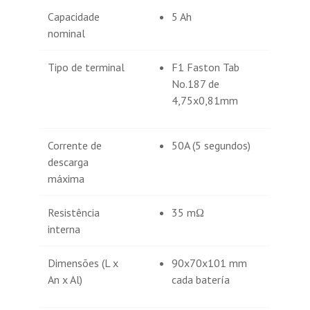
Capacidade
5 Ah
nominal
Tipo de terminal
F1 Faston Tab
No.187 de
4,75x0,81mm
Corrente de
50A (5 segundos)
descarga
máxima
Resistência
35 mΩ
interna
Dimensões (L x
90x70x101 mm
An x Al)
cada batería