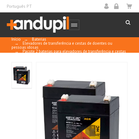
Português PT
Início
→
Baterias
→
Elevadores de transferência e cestas de doentes ou
pessoas idosas
→
Pacote 2 baterias para elevadores de transferência e cestas
Way Up de Ayudas Dinámicas de 12V 5Ah C20 Heycar serie HC
Livre de manutenção, sem necessidade de
adicionar água.
Selado e regulado por válvula.
À prova de vazamentos e vazamentos.
Eles podem ser instalados na vertical ou na
horizontal.
Bom desempenho em uso cíclico e
estacionário.
Vida útil de 3 a 5 anos a 25°C de temperatura