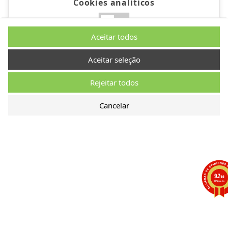
Cookies analíticos
Não
Sim
Aceitar todos
Descrição
Aceitar seleção
Rejeitar todos
Cookies de desempenho
Cancelar
Não
Sim
Descrição
Outros cookies
9.7
/10
1194 notas
Não
Sim
Descrição