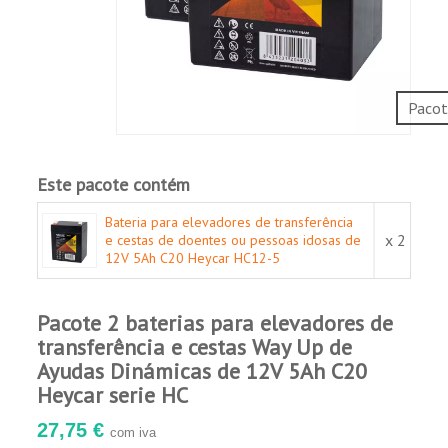
ambiente.
Robusto e resistente.
Em conformidade com as normas IEC, JIS e
BS.
Pacot
Aplicações:
Sistemas de alarme e segurança.
Televisão à cabo.
Este pacote contém
Equipamento de comunicação
Bateria para elevadores de transferência
Equipamento de controle.
x 2
e cestas de doentes ou pessoas idosas de
Sistemas de segurança
12V 5Ah C20 Heycar HC12-5
Equipes médicas.
UPS.
Pacote 2 baterias para elevadores de
Ferramentas elétricas.
transferência e cestas Way Up de
Sistemas de energia de emergência.
Ayudas Dinámicas de 12V 5Ah C20
Brinquedos.
Heycar serie HC
27,75 €
com iva