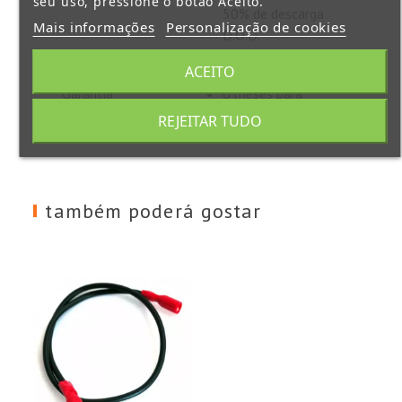
seu uso, pressione o botão Aceito.
50% de descarga
Mais informações
Personalização de cookies
D.O.D.
ACEITO
Garantia
6 meses para
defeitos de fabrico
REJEITAR TUDO
também poderá gostar