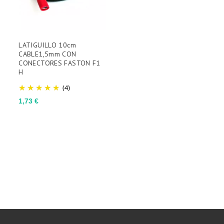
LATIGUILLO 10cm
CABLE1,5mm CON
CONECTORES FASTON F1
H
(4)
Preço
1,73 €