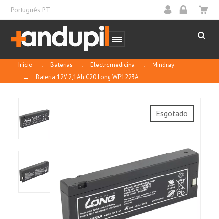
Português PT
Início
→
Baterias
→
Electromedicina
→
Mindray
→
Bateria 12V 2,1Ah C20 Long WP1223A
Esgotado
10
/
10
MOSTRAR
CERTIFICADO
Basado en 1 reseñas
Uso de tecnologia de recombinação de
Control y calidad
oxigênio, sem necessidade de manutenção.
Liga de Pb-Ca-Sn para grades de placas,
oferecendo menos gaseificação e
Ordenar por
fecha descendente
autodescarga.
Separador AGM de alta qualidade: prolongar a