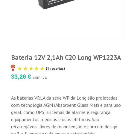
Comprador Verificado
vida útil do ciclo e evitar o curto-circuito
Publicado el 2/27/21, 8:01 AM
micro
Fabricada com material ABS, aumentando a
força da embalagem da bateria. (O ABS
Ha cumplido todo los pronósticos, muy
contento.Gracias
retardante de chamas é opcional)
Matéria-prima de alta pureza que garante
uma taxa muito baixa de autodescarga.
Terminais de cobre revestidos de prata que
Bateria 12V 2,1Ah C20 Long WP1223A
melhoram a condutividade elétrica.
33,26 €
com iva
As baterias VRLA da série WP da Long são projetadas
(1 reseñas)
com tecnologia AGM (Absorbent Glass Mat) e para uso
geral, como UPS, sistemas de alarme e segurança,
equipamentos médicos e usos elétricos. São
recarregáveis, livres de manutenção e com um design
de 3 a 5 anos de vida em uso estacionário.