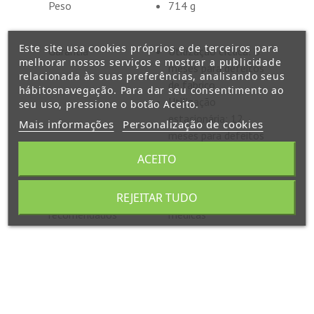
Peso
714 g
Este site usa cookies próprios e de terceiros para
Garantia
Utilização cíclica: 6
melhorar nossos serviços e mostrar a publicidade
meses para defeitos
relacionada às suas preferências, analisando seus
de fabrico
hábitosnavegação. Para dar seu consentimento ao
Utilização
seu uso, pressione o botão Aceito.
estacionária: 12
Mais informações
Personalização de cookies
meses para defeitos
de fabrico
ACEITO
REJEITAR TUDO
Usos
Aplicaciones
recomendados
médicas