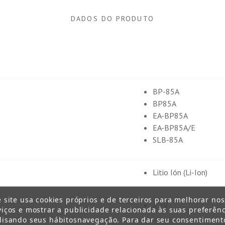
DADOS DO PRODUTO
BP-85A
BP85A
EA-BP85A
EA-BP85A/E
SLB-85A
Litio Ión (Li-Ion)
e site usa cookies próprios e de terceiros para melhorar no
3,7V
viços e mostrar a publicidade relacionada às suas preferênc
lisando seus hábitosnavegação. Para dar seu consentiment