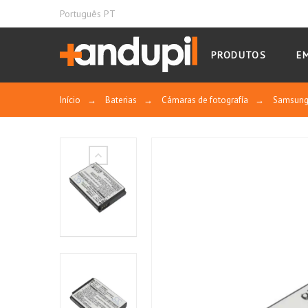
Português PT
PRODUTOS
E
Início
→
Baterias
→
Cámaras de fotografía
→
Samsun