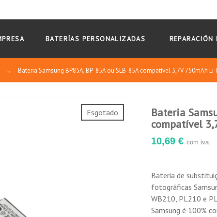
MPRESA
BATERÍAS PERSONALIZADAS
REPARACIÓN 
g
→
Bateria Samsung BP85A, BP-85A ou SLB-85A compatível 3,7V 750mAh Li-
Bateria Sams
Esgotado
compatível 3,
10,69 €
com iva
Bateria de substitu
fotográficas Sams
WB210, PL210 e P
Samsung é 100% com