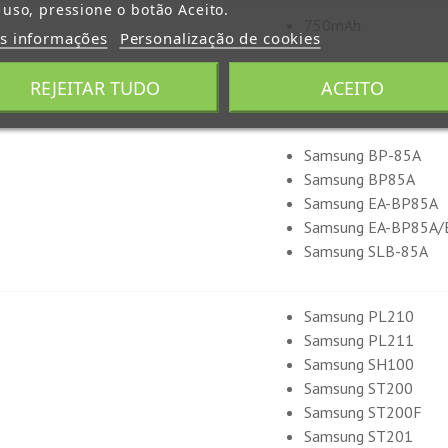
 uso, pressione o botão Aceito.
750mAh
s informações
Personalização de cookies
REJEITAR TUDO
ACEITO
1 ano para defeitos d
Samsung BP-85A
Samsung BP85A
Samsung EA-BP85A
Samsung EA-BP85A/
Samsung SLB-85A
Samsung PL210
Samsung PL211
Samsung SH100
Samsung ST200
Samsung ST200F
Samsung ST201