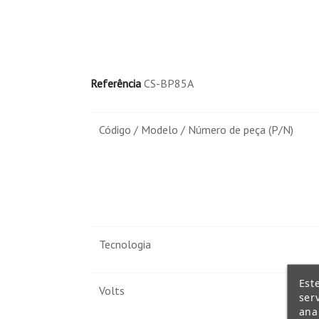
Referência
CS-BP85A
Código / Modelo / Número de peça (P/N)
Tecnologia
Est
Volts
ser
ana