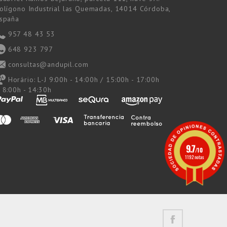
olígono Industrial las Quemadas, 14014 Córdoba,
spaña
957 48 43 53
648 923 797
consultas@andupil.com
Horário:
L-J 9:00h - 14:00h / 15:00h - 17:00h
 8:00h - 14:30h
9.7
/10
1192 notas