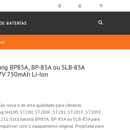
DE BATERÍAS
Ion
ung BP85A, BP-85A ou SLB-85A
7V 750mAh Li-Ion
ição nova e de alta qualidade para câmeras
ung
SH100, ST200, ST200F, ST201, ST201F, ST205F,
L211
. Esta bateria BP85A, BP-85A ou SLB-85A para
patível com o equipamento original. Projetada para