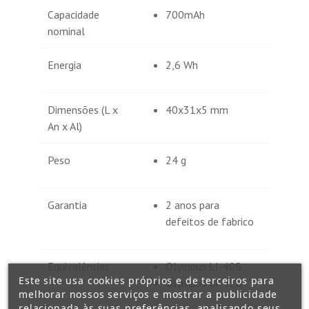
Capacidade
700mAh
nominal
Energia
2,6 Wh
Dimensões (L x
40x31x5 mm
An x Al)
Peso
24 g
Garantia
2 anos para
defeitos de fabrico
Equivalências
Olympus LI-40B
Este site usa cookies próprios e de terceiros para
Olympus LI-42B
melhorar nossos serviços e mostrar a publicidade
relacionada às suas preferências, analisando seus