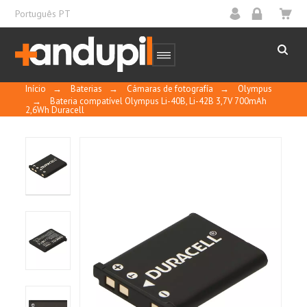
Português PT
Início
→
Baterias
→
Cámaras de fotografía
→
Olympus
→
Bateria compatível Olympus Li-40B, Li-42B 3,7V 700mAh
2,6Wh Duracell
10
/
10
MOSTRAR
CERTIFICADO
Basado en 2 reseñas
Control y calidad
Ordenar por
fecha descendente