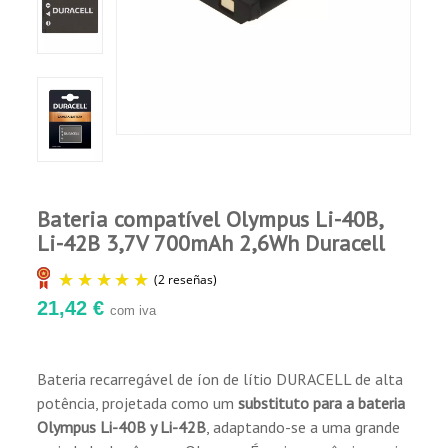
Comprador Verificado
Publicado el 7/19/24, 11:44 PM
Marca de calidad
Comprador Verificado
Publicado el 3/11/22, 9:34 PM
Bateria compatível Olympus Li-40B,
Perfecta per a la càmera Olympus.
Li-42B 3,7V 700mAh 2,6Wh Duracell
21,42 €
com iva
Bateria recarregável de íon de lítio DURACELL de alta
potência, projetada como um
substituto para a bateria
(2 reseñas)
Olympus Li-40B y Li-42B
, adaptando-se a uma grande