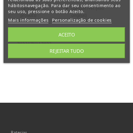
hábitosnavegação. Para dar seu consentimento ao
Tipo de
compatível (não
seu uso, pressione o botão Aceito.
produto
original)
Mais informações
Personalização de cookies
ACEITO
EAN-13
5055190113035
REJEITAR TUDO
Baterias