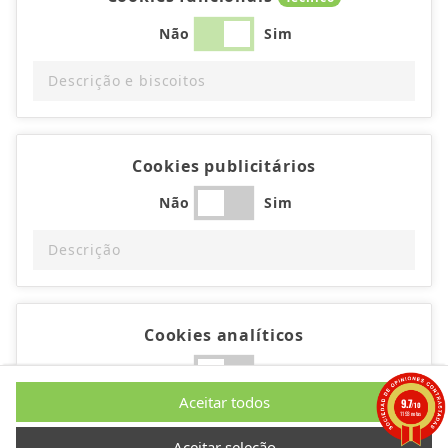
Não
Sim
Descrição e biscoitos
Cookies publicitários
Não
Sim
Descrição
Cookies analíticos
Não
Sim
Aceitar todos
9.7
/10
Descrição
1193 notas
Aceitar seleção