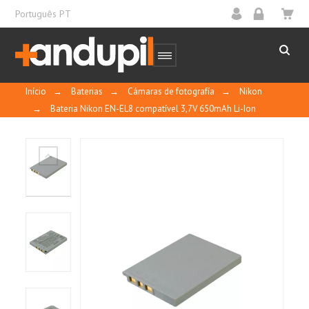
Português PT
Início
→
Baterias
→
Cámaras de fotografía
→
Nikon
→
Bateria Nikon EN-EL8 compatível 3,7V 650mAh Li-Ion