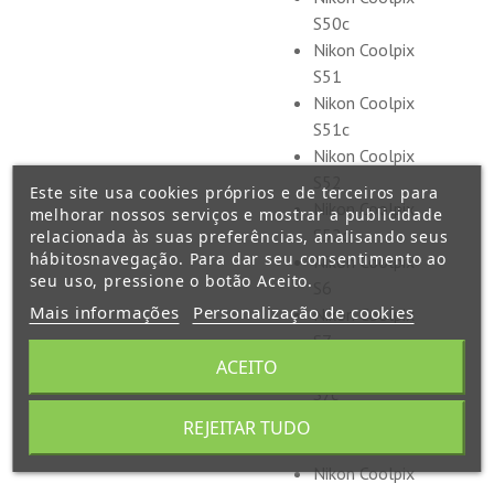
S50c
Nikon Coolpix
S51
Nikon Coolpix
S51c
Nikon Coolpix
S52
Este site usa cookies próprios e de terceiros para
Nikon Coolpix
melhorar nossos serviços e mostrar a publicidade
S52c
relacionada às suas preferências, analisando seus
hábitosnavegação. Para dar seu consentimento ao
Nikon Coolpix
seu uso, pressione o botão Aceito.
S6
Mais informações
Personalização de cookies
Nikon Coolpix
S7
ACEITO
Nikon Coolpix
S7c
Nikon Coolpix
REJEITAR TUDO
S8
Nikon Coolpix