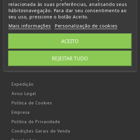
relacionada às suas preferências, analisando seus
Pilhas
hábitosnavegação. Para dar seu consentimento ao
seu uso, pressione o botão Aceito.
Carregadores e alimentadores
Mais informações
Personalização de cookies
Inversores
Lanternas
ACEITO
Arrancadores y booster
Paneles solares
REJEITAR TUDO
Centrais eléctricas portáteis
Expedição
Aviso Legal
Política de Cookies
Empresa
Política de Privacidade
Condições Gerais de Venda