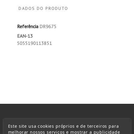
DADOS DO PRODUTO
Referência
DR9675
EAN-13
5055190113851
Este site usa cookies próprios e de terceiros para
melhorar nossos serviços e mostrar a publicidade
Baterias