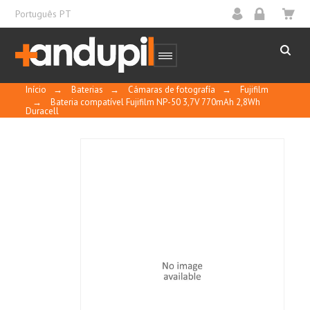
Português PT
Início
→
Baterias
→
Cámaras de fotografía
→
Fujifilm
→
Bateria compatível Fujifilm NP-50 3,7V 770mAh 2,8Wh
Duracell