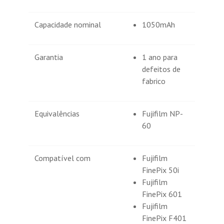
Capacidade nominal
1050mAh
Garantia
1 ano para
defeitos de
fabrico
Equivalências
Fujifilm NP-
60
Compatível com
Fujifilm
FinePix 50i
Fujifilm
FinePix 601
Fujifilm
FinePix F401