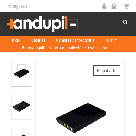
Português PT
Início
→
Baterias
→
Cámaras de fotografía
→
Fujifilm
→
Bateria Fujifilm NP-60 compatível 1050mAh Li-Ion
Esgotado
10
/
10
MOSTRAR
CERTIFICADO
Basado en 1 reseñas
Control y calidad
Ordenar por
fecha descendente