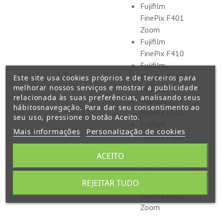
Fujifilm
FinePix F401
Zoom
Fujifilm
FinePix F410
Fujifilm
FinePix F410
Este site usa cookies próprios e de terceiros para
melhorar nossos serviços e mostrar a publicidade
Zoom
relacionada às suas preferências, analisando seus
Fujifilm
hábitosnavegação. Para dar seu consentimento ao
FinePix F601
seu uso, pressione o botão Aceito.
Fujifilm
Mais informações
Personalização de cookies
FinePix F601
Zoom
ACEITO
Fujifilm
FinePix M603
REJEITAR TUDO
Fujifilm
FinePix M603
Zoom