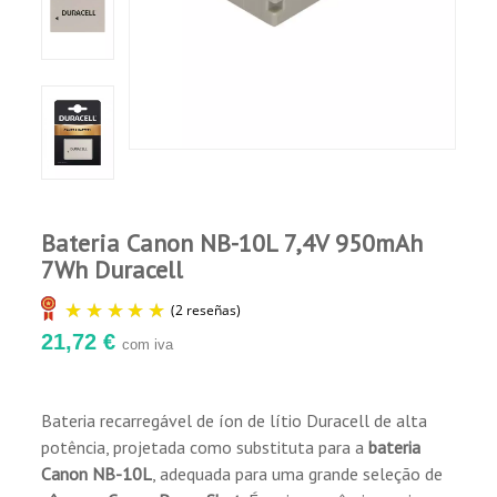
Xanti A.
Publicado el 2/8/26, 8:23 PM
(Fecha del
pedido : 1/19/2026)
Perfecto, lo que queria
Comprador Verificado
Publicado el 4/8/24, 7:52 PM
Bateria Canon NB-10L 7,4V 950mAh
7Wh Duracell
21,72 €
com iva
Bateria recarregável de íon de lítio Duracell de alta
potência, projetada como substituta para a
bateria
(2 reseñas)
Canon NB-10L
, adequada para uma grande seleção de