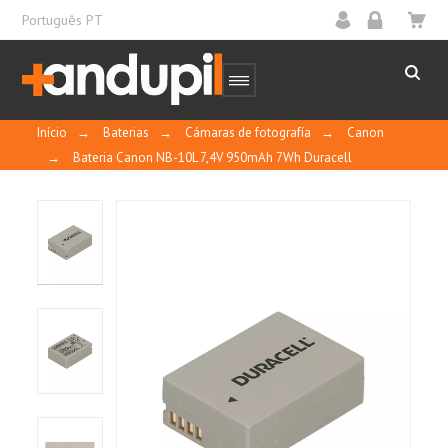
Português PT
Início
→
Baterias
→
Cámaras de fotografía
→
Canon
→
Bateria Canon NB-10L 7,4V 950mAh 7Wh Duracell
10
/
10
MOSTRAR
CERTIFICADO
Basado en 2 reseñas
Control y calidad
Ordenar por
fecha descendente