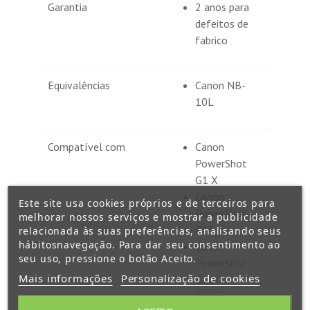
Garantia
2 anos para
defeitos de
fabrico
Equivalências
Canon NB-
10L
Compatível com
Canon
PowerShot
G1 X
Canon
Este site usa cookies próprios e de terceiros para
PowerShot
melhorar nossos serviços e mostrar a publicidade
G15
relacionada às suas preferências, analisando seus
hábitosnavegação. Para dar seu consentimento ao
Canon
seu uso, pressione o botão Aceito.
PowerShot
Mais informações
Personalização de cookies
G16
Canon