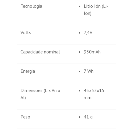
Tecnologia
Litio Ión (Li-
Ion)
Volts
7,4V
Capacidade nominal
950mAh
Energia
7 Wh
Dimensões (L x An x
45x32x15
Al)
mm
Peso
41 g