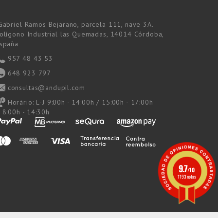
Gabriel Ramos Bejarano, parcela 111, nave 3A.
olígono Industrial las Quemadas, 14014 Córdoba,
spaña
957 48 43 53
648 923 797
consultas@andupil.com
Horário:
L-J 9:00h - 14:00h / 15:00h - 17:00h
 8:00h - 14:30h
9.7
/10
1193 notas