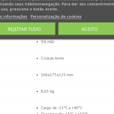
lisando seus hábitosnavegação. Para dar seu consentiment
26Ah
 uso, pressione o botão Aceito.
s informações
Personalização de cookies
Insertado M5
REJEITAR TUDO
ACEITO
9.6 mΩ
Cíclicas leves
166x175x125 mm
8,65 Kg
Carga: de -15°C a +40°C
Descarga: de -15°C a +50°C