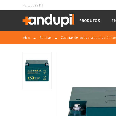
Português PT
PRODUTOS
E
Início
→
Baterias
→
Cadeiras de rodas e scooters elétrico
A bateria EVX é especialmente adequada p
EVX12260 ficha técnica
Quando usada em um ambiente seguro, a ba
Selada e isolada, pode ser posicionada h
Com a fórmula especial para fabricar a li
Longa duração, baixa taxa de autodescarga
É segura e de baixa resistência, por isso a 
Uso cíclico.
Alta taxa de descarga.
Recuperação de descarga profunda.