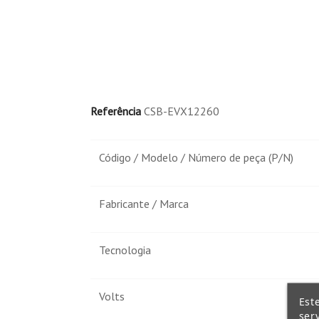
Equipamentos informáticos portáteis e p
Aplicações de geração de energia solar:
Iluminação pública.
Referência
CSB-EVX12260
Fonte de alimentação portátil.
Estações de bombeamento de água.
Código / Modelo / Número de peça (P/N)
Fabricante / Marca
Tecnologia
Volts
Est
ser