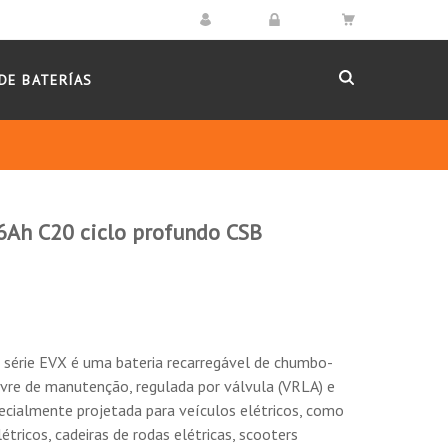
DE BATERÍAS
6Ah C20 ciclo profundo CSB
s.
de ser recarregada repetidamente.
ionalidades não serão afetadas.
série EVX é uma bateria recarregável de chumbo-
livre de manutenção, regulada por válvula (VRLA) e
cialmente projetada para veículos elétricos, como
étricos, cadeiras de rodas elétricas, scooters