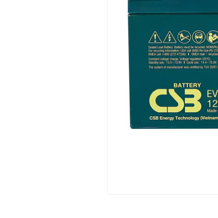
As baterias são rigorosamente testadas p
ISO9001, 14001, certificado OHSMS 180
Componentes reconhecidos pela UL 1989
Atende à Disposição Especial A67 da IATA
Classificado pela emenda 27 como materi
Reconhecido pelo DOT como "carga seca" 
Aplicações cíclicas:
Veículos elétricos.
Carrinhos de golfe.
Equipamentos de telefonia portátil.
Equipamentos de iluminação portátil.
Ferramentas elétricas, cortadores de gram
Equipamento de medição portátil.
VTR/TV portátil, gravadores e rádios.