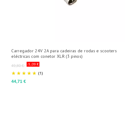
Carregador 24V 2A para cadeiras de rodas e scooters
C
eléctricas com conetor XLR (3 pinos)
d
Preço
-5,09 €
49,80 €
normal
(1)
P
5
Preço
44,71 €