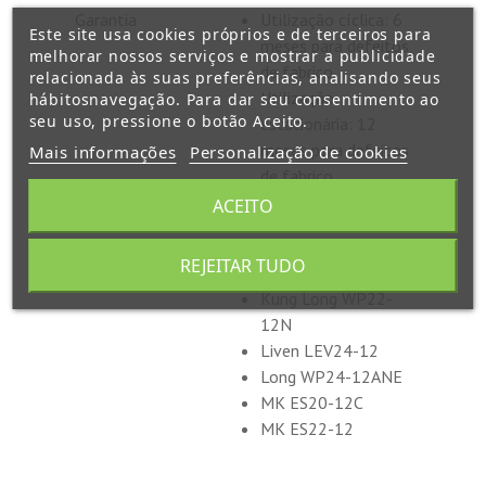
Garantia
Utilização cíclica: 6
Este site usa cookies próprios e de terceiros para
meses para defeitos
melhorar nossos serviços e mostrar a publicidade
de fabrico
relacionada às suas preferências, analisando seus
Utilização
hábitosnavegação. Para dar seu consentimento ao
seu uso, pressione o botão Aceito.
estacionária: 12
meses para defeitos
Mais informações
Personalização de cookies
de fabrico
ACEITO
Equivalências
6-DZM-20
REJEITAR TUDO
FirstPower FP1220
Kung Long WP22-
12N
Liven LEV24-12
Long WP24-12ANE
MK ES20-12C
MK ES22-12