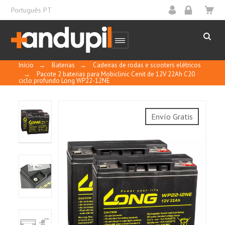
Português PT
Início
→
Baterias
→
Cadeiras de rodas e scooters elétricos
→
Pacote 2 baterias para Mobiclinic Cenit de 12V 22Ah C20
ciclo profundo Long WP22-12NE
Design seguro e eficaz à prova de explosão.
Envío Gratis
Pode ser instalado na posição lateral ou
vertical.
Hermético, não pode ser derramado e não
precisa de manutenção.
Certificação UL 1989.
Atende aos requisitos IATA/A67 e IMDG/238
para transporte.
Longa vida e baixa taxa de auto-descarga.