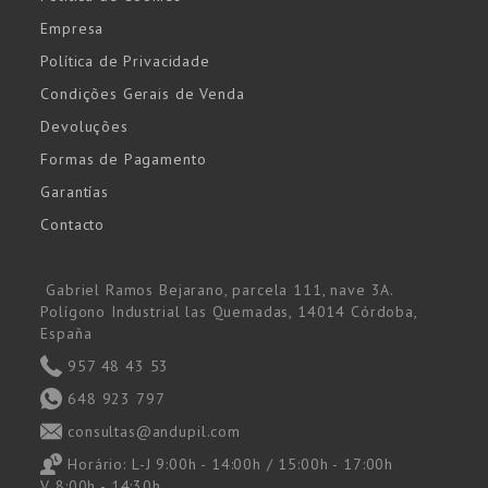
Empresa
Política de Privacidade
Condições Gerais de Venda
Devoluções
Formas de Pagamento
Garantías
Contacto
Gabriel Ramos Bejarano, parcela 111, nave 3A.
Polígono Industrial las Quemadas, 14014 Córdoba,
España
957 48 43 53
648 923 797
consultas@andupil.com
Horário:
L-J 9:00h - 14:00h / 15:00h - 17:00h
V 8:00h - 14:30h