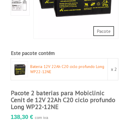
Aplicações:
UPS.
Sistemas de telecomunicações.
Iluminação de emergência.
Pacote
Caixa registradora eletrônica.
Equipamentos e sistemas médicos.
Sistemas de segurança e alarme de incêndio.
Este pacote contém
Ferramentas elétricas.
Brinquedos para crianças.
Bateria 12V 22Ah C20 ciclo profundo Long
x 2
Veículos elétricos e scooters elétricos.
WP22-12NE
Pacote 2 baterias para Mobiclinic
Cenit de 12V 22Ah C20 ciclo profundo
Long WP22-12NE
138,30 €
com iva