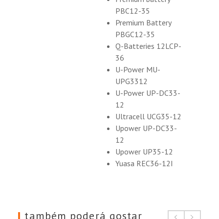
PBC12-35
Premium Battery
PBGC12-35
Q-Batteries 12LCP-
36
U-Power MU-
UPG3312
U-Power UP-DC33-
12
Ultracell UCG35-12
Upower UP-DC33-
12
Upower UP35-12
Yuasa REC36-12I
também poderá gostar