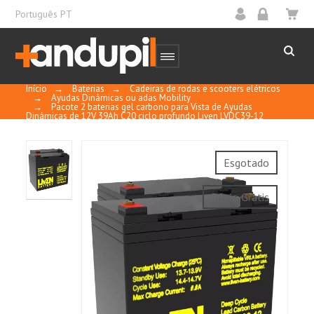
Português PT
Início
→
Baterias
→
Cadeiras de rodas e scooters elétricos
→
Ayudas Dinámicas ou adas Mobility
→
Pacote 2 baterias gel carbono para Vista de Ayudas
Dinámicas de 12V 39Ah C20 ciclo profundo Liven LVDC39-12
Aplicações:
Esgotado
Cadeiras de rodas.
Envío Gratis
Carrinhos de golfe.
Varredoras e esfregadoras.
Veículos eléctricos.
Cortadores de relva.
Energia eléctrica portátil.
Sistemas ferroviários e marítimos.
Equipamentos médicos.