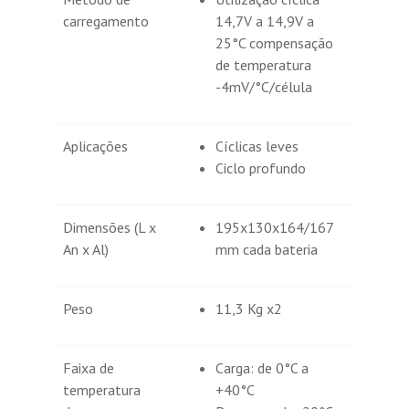
carregamento
14,7V a 14,9V a
25°C compensação
de temperatura
-4mV/°C/célula
Aplicações
Cíclicas leves
Ciclo profundo
Dimensões (L x
195x130x164/167
An x Al)
mm cada bateria
Peso
11,3 Kg x2
Faixa de
Carga: de 0°C a
temperatura
+40°C