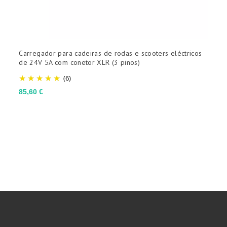
Carregador para cadeiras de rodas e scooters eléctricos
P
de 24V 5A com conetor XLR (3 pinos)
D
(6)
P
2
Preço
85,60 €