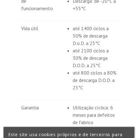
de
Descarga: de -20°C a
funcionamento
+55°C
Vida útil
até 1400 ciclos a
50% de descarga
D.o.D. a 25°C
até 2100 ciclos a
30% de descarga
D.O.D. a 25°C
até 800 ciclos a 80%
de descarga D.O.D. a
25°C
Garantia
Utilização cíclica: 6
meses para defeitos
de fabrico
Este site usa cookies próprios e de terceiros para