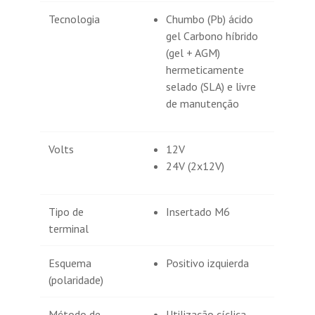
Tecnologia
Chumbo (Pb) ácido
gel Carbono híbrido
(gel + AGM)
hermeticamente
selado (SLA) e livre
de manutenção
Volts
12V
24V (2x12V)
Tipo de
Insertado M6
terminal
Esquema
Positivo izquierda
(polaridade)
Método de
Utilização cíclica