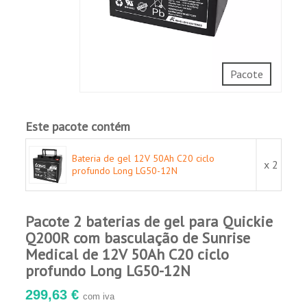
Adequado para o standby, utilização e
armazenamento de energia.
Boa capacidade de recuperação de descargas
profundas.
Certificado UL 1989.
Pacote
Cumpre os requisitos de transporte IATA/A67
e IMDG/238.
Longa vida útil e baixa taxa de auto-
Este pacote contém
descarga.
Aplicações:
Bateria de gel 12V 50Ah C20 ciclo
x 2
profundo Long LG50-12N
Veículos eléctricos.
Cadeiras de rodas e scooters eléctricas.
Pacote 2 baterias de gel para Quickie
Marinha.
Q200R com basculação de Sunrise
Equipamento médico.
Medical de 12V 50Ah C20 ciclo
Sistemas de incêndio e de segurança.
profundo Long LG50-12N
Instalações fotovoltaicas e eólicas.
299,63 €
com iva