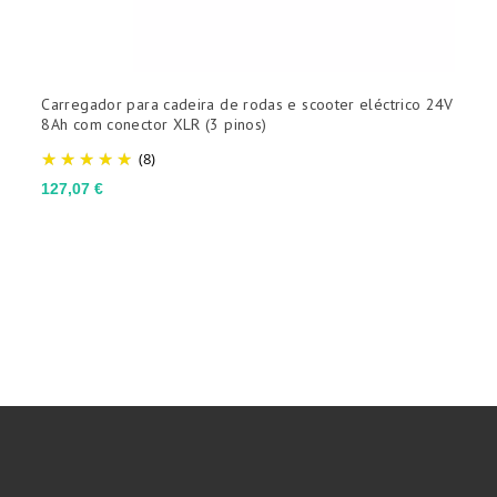
Carregador para cadeira de rodas e scooter eléctrico 24V
C
8Ah com conector XLR (3 pinos)
d
(8)
Preço
P
127,07 €
8