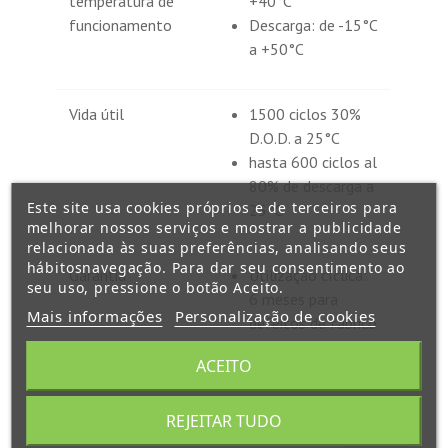
temperatura de
+40°C
funcionamento
Descarga: de -15°C
a +50°C
Vida útil
1500 ciclos 30%
D.O.D. a 25°C
hasta 600 ciclos al
80% de descarga a
Este site usa cookies próprios e de terceiros para
25°C
melhorar nossos serviços e mostrar a publicidade
relacionada às suas preferências, analisando seus
hábitosnavegação. Para dar seu consentimento ao
Garantia
Utilização cíclica:
seu uso, pressione o botão Aceito.
6 meses para
Mais informações
Personalização de cookies
defeitos de fabrico
ACEITO
REJEITAR TUDO
também poderá gostar