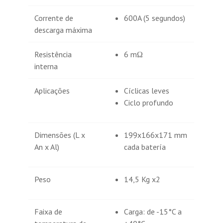
Corrente de
600A (5 segundos)
descarga máxima
Resistência
6 mΩ
interna
Aplicações
Cíclicas leves
Ciclo profundo
Dimensões (L x
199x166x171 mm
An x Al)
cada batería
Peso
14,5 Kg x2
Faixa de
Carga: de -15°C a