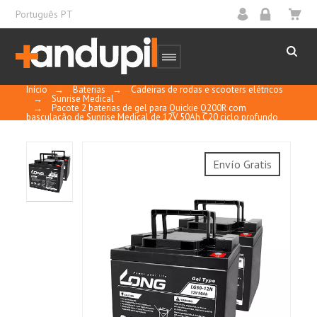
Português PT
Início
→
Baterias
→
Cadeiras de rodas e scooters elétricos
→
Sunrise Medical
→
Pacote 2 baterias de gel para Quickie Q200R com
basculação de Sunrise Medical de 12V 50Ah C20 ciclo profundo
Long LG50-12N
Sem necessidade de manutenção, sem
Envío Gratis
necessidade de adicionar água.
Selado e regulado por válvula.
À prova de derrames e de fugas.
Pode ser instalado verticalmente ou
horizontalmente.
Proporciona uma vida cíclica mais longa.
Material do invólucro em ABS (o ABS
retardador de chamas é opcional).