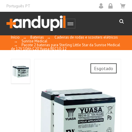
Português PT
Início
→
Baterias
→
Cadeiras de rodas e scooters elétricos
→
Sunrise Medical
→
Pacote 2 baterias para Sterling Little Star da Sunrise Medical
de 12V 10Ah C20 Yuasa REC10-12
Bateria VRLA cíclica de alto desempenho.
Esgotado
Sem manutenção.
Duplica a vida cíclica das baterias VRLA
convencionais.
A tecnologia AGM da suspensão eletrolítica
garante que não haja eletrólitos livres.
Levar grades de chumbo cálcio para uma vida
longa.
Construção de malha de fibra de vidro