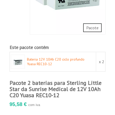
absorvente sem vazamento de ácido.
Recombinação de gás
Excelente recuperação de choques profundos.
Utilizável em qualquer orientação (exceto
invertido continuamente).
Pacote
Multiuso: uso estacionário ou cíclico.
Longa vida útil.
Este pacote contém
Aplicações:
Bateria 12V 10Ah C20 ciclo profundo
x 2
Yuasa REC10-12
Energia renovável.
Veículos elétricos, golfe e mobilidade.
Pacote 2 baterias para Sterling Little
Iluminação de emergência.
Star da Sunrise Medical de 12V 10Ah
Energia de backup.
C20 Yuasa REC10-12
95,58 €
com iva