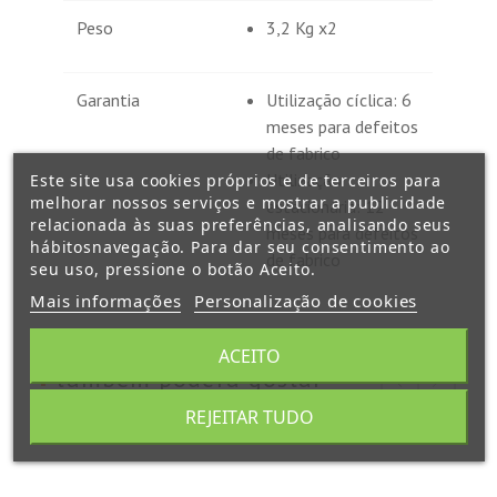
Peso
3,2 Kg x2
Garantia
Utilização cíclica: 6
meses para defeitos
de fabrico
Utilização
Este site usa cookies próprios e de terceiros para
melhorar nossos serviços e mostrar a publicidade
estacionária: 12
relacionada às suas preferências, analisando seus
meses para defeitos
hábitosnavegação. Para dar seu consentimento ao
de fabrico
seu uso, pressione o botão Aceito.
Mais informações
Personalização de cookies
ACEITO
também poderá gostar
REJEITAR TUDO