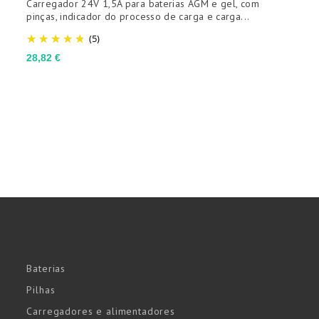
Carregador 24V 1,5A para baterias AGM e gel, com
C
pinças, indicador do processo de carga e carga...
c
(5)
Preço
P
28,82 €
2
Baterias
Pilhas
Carregadores e alimentadores