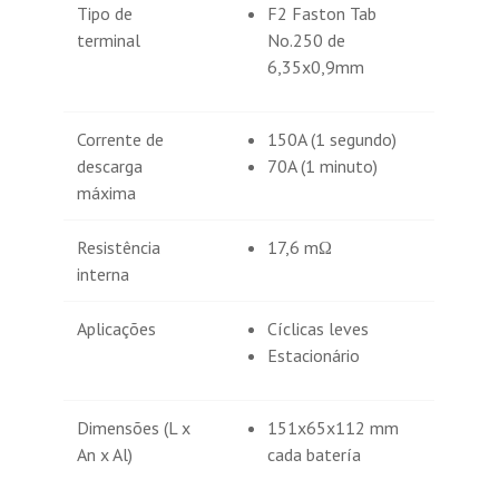
Tipo de
F2 Faston Tab
terminal
No.250 de
6,35x0,9mm
Corrente de
150A (1 segundo)
descarga
70A (1 minuto)
máxima
Resistência
17,6 mΩ
interna
Aplicações
Cíclicas leves
Estacionário
Dimensões (L x
151x65x112 mm
An x Al)
cada batería