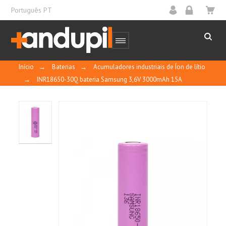
Português PT
Início
→
Baterias
→
Acumuladores industriais de Íon de lítio
→
INR18650-30Q bateria Samsung 3,6V 3000mAh 15A
10
/
10
MOSTRAR
CERTIFICADO
Basado en 2 reseñas
Control y calidad
Ordenar por
fecha descendente