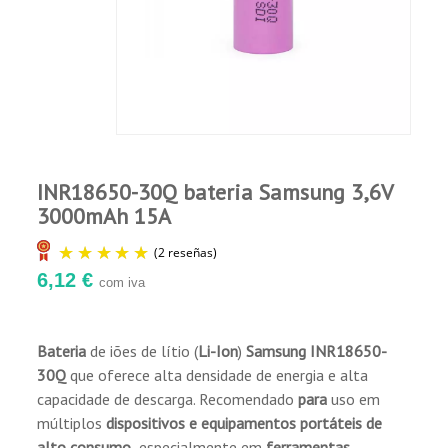
Belén B.
Publicado el 6/6/26, 7:03 PM
(Fecha del
pedido : 5/26/2026)
Buen servicio
Comprador Verificado
INR18650-30Q bateria Samsung 3,6V
Publicado el 4/3/24, 3:19 PM
3000mAh 15A
reparación aspirador a bateria
6,12 €
com iva
Bateria
de iões de lítio (
Li-Ion
)
Samsung INR18650-
30Q
que oferece alta densidade de energia e alta
(2 reseñas)
capacidade de descarga. Recomendado
para
uso em
múltiplos
dispositivos e equipamentos portáteis de
alto consumo,
especialmente em
ferramentas