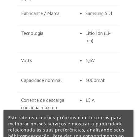
Fabricante / Marca
Samsung SDI
Tecnologia
Litio Ión (Li-
Ion)
Volts
3,6V
Capacidade nominal
3000mAh
Corrente de descarga
15 A
contínua máxima
Este site usa cookies próprios e de terceiros para
Dimensões (L x An x
Ø18,33x64,85
melhorar nossos serviços e mostrar a publicidade
Al)
mm
relacionada às suas preferências, analisando seus
hábitosnavegação. Para dar seu consentimento ao