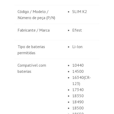
Código / Modelo /
SLIM K2
Número de peça (P/N)
Fabricante / Marca
Efest
Tipo de baterias
Li-Ion
permitidas
Compatível com
10440
baterias
14500
16340(CR-
123)
17340
18350
18490
18500
18650