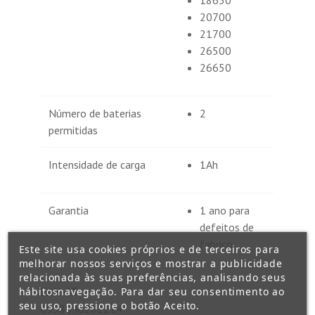
20700
21700
26500
26650
Número de baterias
2
permitidas
Intensidade de carga
1Ah
Garantia
1 ano para
defeitos de
fabrico
Este site usa cookies próprios e de terceiros para
melhorar nossos serviços e mostrar a publicidade
relacionada às suas preferências, analisando seus
hábitosnavegação. Para dar seu consentimento ao
EAN-13
seu uso, pressione o botão Aceito.
6958946202214