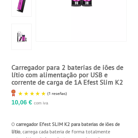
Comprador Verificado
Publicado el 11/24/22, 4:55 AM
Muy buen producto. Envío y comunicación
por parte de Andupil excelentes. .
Carregador para 2 baterias de iões de
lítio com alimentação por USB e
corrente de carga de 1A Efest Slim K2
10,06 €
com iva
O
carregador Efest SLIM K2 para baterias de iões de
lítio
, carrega cada bateria de forma totalmente
(1 reseñas)