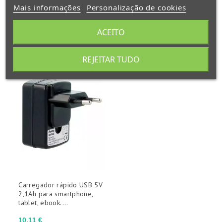
Mais informações
Personalização de cookies
ACEITO
também poderá gostar
REJEITAR TUDO
Carregador rápido USB 5V
2,1Ah para smartphone,
tablet, ebook....
Preço
10,11 €