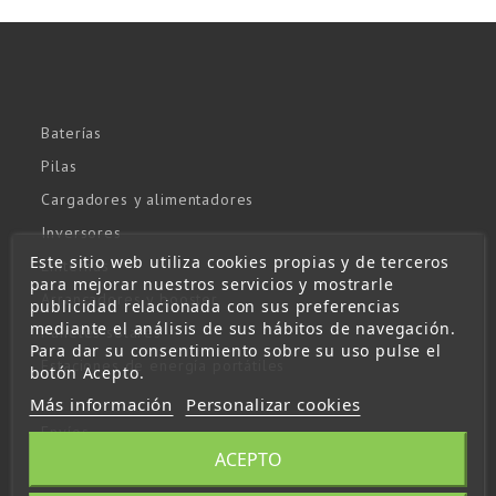
Baterías
Pilas
Cargadores y alimentadores
Inversores
Este sitio web utiliza cookies propias y de terceros
Linternas
para mejorar nuestros servicios y mostrarle
Arrancadores y booster
publicidad relacionada con sus preferencias
mediante el análisis de sus hábitos de navegación.
Paneles solares
Para dar su consentimiento sobre su uso pulse el
Estaciones de energía portátiles
botón Acepto.
Más información
Personalizar cookies
Envíos
ACEPTO
Aviso Legal