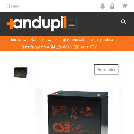
Español
Inicio
→
Baterías
→
Energías renovables solar y eólica
→
Batería plomo AGM 12V 80Ah CSB serie XTV
Agotado
XTV12800