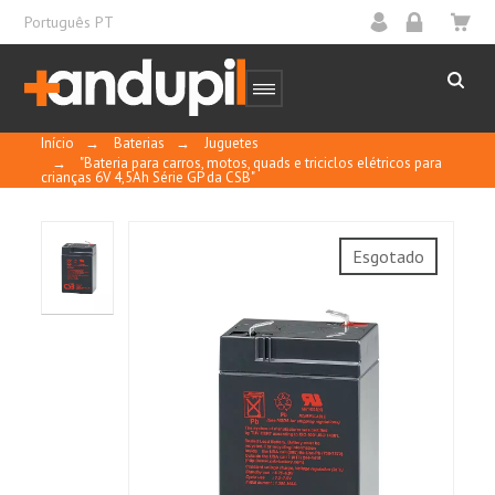
Português PT
Início
→
Baterias
→
Juguetes
→
"Bateria para carros, motos, quads e triciclos elétricos para
crianças 6V 4,5Ah Série GP da CSB"
Esgotado
Características gerais:
10
/
10
MOSTRAR
CERTIFICADO
Basado en 2 reseñas
As baterias da série GP são um produto de
Control y calidad
alta tecnologia projetado para aplicação de
energia.
Quando utilizadas num ambiente seguro, são
Ordenar por
fecha descendente
livres de manutenção e não é necessário
adicionar água; podem ser recicladas