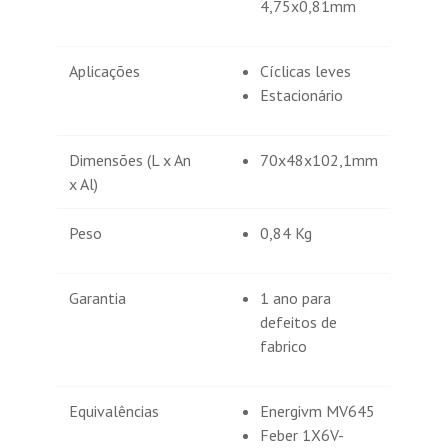
4,75x0,81mm
Aplicações
Cíclicas leves
Estacionário
Dimensões (L x An
70x48x102,1mm
x Al)
Peso
0,84 Kg
Garantia
1 ano para
defeitos de
fabrico
Equivalências
Energivm MV645
Feber 1X6V-