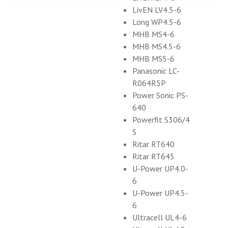
LivEN LV4.5-6
Long WP4.5-6
MHB MS4-6
MHB MS4.5-6
MHB MS5-6
Panasonic LC-
R064R5P
Power Sonic PS-
640
Powerfit S306/4
S
Ritar RT640
Ritar RT645
U-Power UP4.0-
6
U-Power UP4.5-
6
Ultracell UL4-6