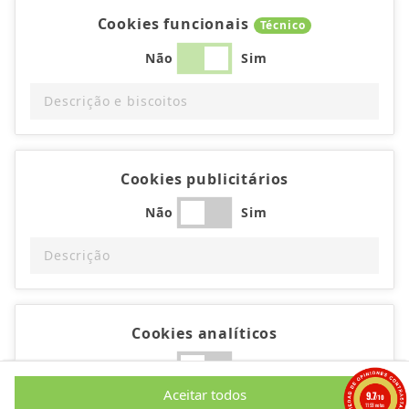
Cookies funcionais
Técnico
Não
Sim
Descrição e biscoitos
Cookies publicitários
Não
Sim
Descrição
Cookies analíticos
Não
Sim
Aceitar todos
9.7
/10
1193 notas