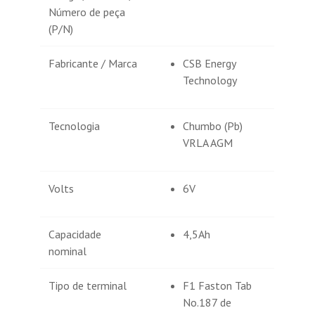
Estações de bombeamento de água.
Número de peça
(P/N)
Fabricante / Marca
CSB Energy
Technology
Tecnologia
Chumbo (Pb)
VRLA AGM
Volts
6V
Capacidade
4,5Ah
nominal
Tipo de terminal
F1 Faston Tab
No.187 de