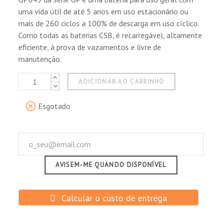
pelo sistema patenteado CCDS.
uma vida útil de até 5 anos em uso estacionário ou
Certificados ISO9001, 14001, OHSMS 18001.
mais de 260 ciclos a 100% de descarga em uso cíclico.
Componentes reconhecidos sob UL1989
Como todas as baterias CSB, é recarregável, altamente
(arquivo Nº MH14533).
eficiente, à prova de vazamentos e livre de
Cumprir com a Disposição Especial A67 da
manutenção.
IATA/ICAO para o transporte aéreo.
Classificada de acordo com a emenda 27
ADICIONAR AO CARRINHO
como material não perigoso para o
transporte marítimo.
Esgotado
Reconhecido pelo DOT como "carga seca" 49
CFR 171-189 para o transporte terrestre.
AVISEM-ME QUANDO DISPONÍVEL
Aplicações estacionárias:
Calcular o custo de entrega
Sistemas de alimentação ininterrupta UPS.
Equipamentos de iluminação de emergência.