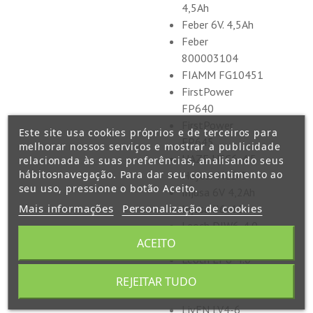
4,5Ah
Feber 6V. 4,5Ah
Feber
800003104
FIAMM FG10451
FirstPower
FP640
FirstPower
Este site usa cookies próprios e de terceiros para
FP645
melhorar nossos serviços e mostrar a publicidade
HAZE HSC6-4.5
relacionada às suas preferências, analisando seus
hábitosnavegação. Para dar seu consentimento ao
Heycar HC6-5
seu uso, pressione o botão Aceito.
Injusa 6V 4,2Ah
Mais informações
Personalização de cookies
Injusa IJ6-4.5
Leoch DJW6-4.0
ACEITO
Leoch DJW6-4.5
Leoch LP6-4.0
Leoch LP6-4.5
REJEITAR TUDO
Leoch LP6-5.0
LivEN LV4-6