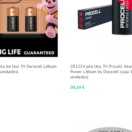
la de litio 3V Duracell Lithium
CR123A pila litio 3V Procell Int
2 unidades)
Power Lithium by Duracell (caja 
unidades)
Precio
35,14 €