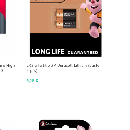
ense High
CR2 pila litio 3V Duracell Lithium (blister
10
2 pcs)
Precio
9,15 €