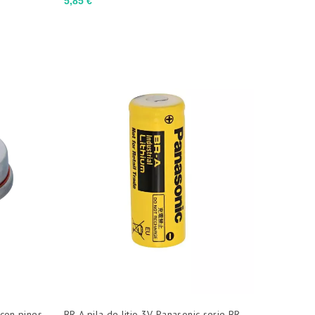
5,85 €
 con pines
BR-A pila de litio 3V Panasonic serie BR