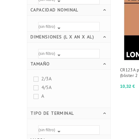

CAPACIDAD NOMINAL
(sin filtro)

DIMENSIONES (L X AN X AL)
(sin filtro)

TAMAÑO
CR123A pi
(blister 
2/3A
Precio
10,32 €
4/5A
A
TIPO DE TERMINAL
(sin filtro)
