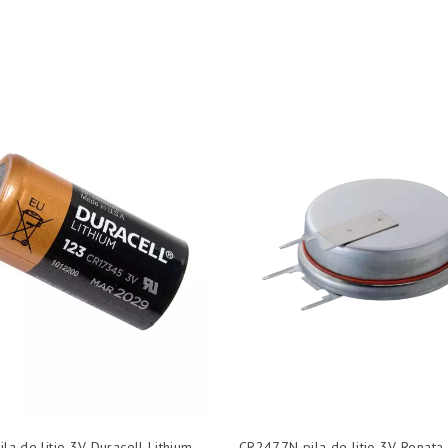
la de litio 3V Duracell Lithium
CR2477N pila de litio 3V Renata