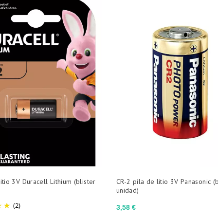
itio 3V Duracell Lithium (blister
CR-2 pila de litio 3V Panasonic (b
unidad)
(2)
Precio
3,58 €