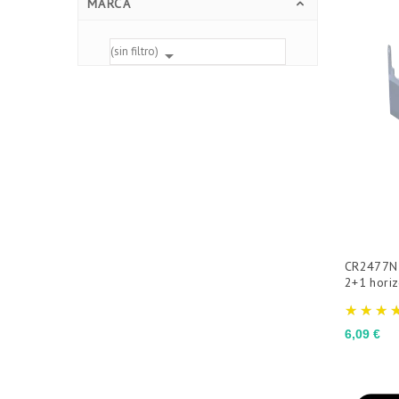
MARCA
(sin filtro)

CR2477N p
2+1 horiz
Precio
6,09 €