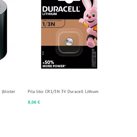
 (blister
Pila litio CR1/3N 3V Duracell Lithium
Precio
8,06 €