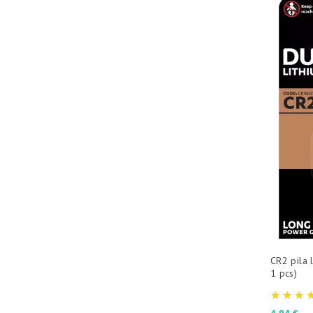
CR2 pila l
1 pcs)
Precio