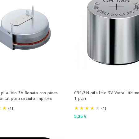
ila litio 3V Renata con pines
CR1/3N pila litio 3V Varta Lithium
ontal para circuito impreso
1 pcs)
(1)
(1)
Precio
5,35 €