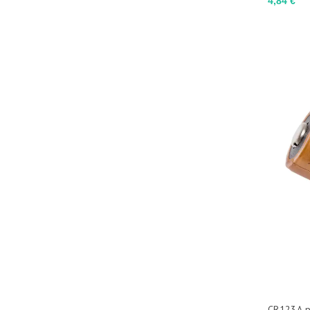
4,84 €
CR123A pi