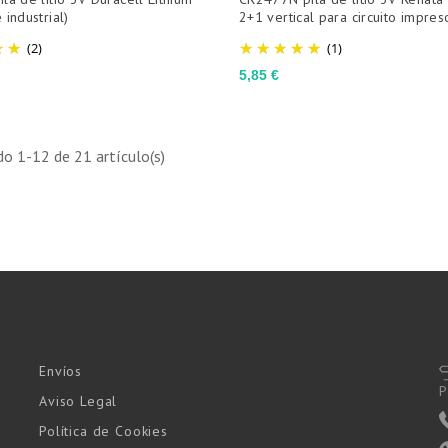
 industrial)
2+1 vertical para circuito impres
(2)
(1)
Precio
5,85 €
o 1-12 de 21 artículo(s)
Envíos
P
Aviso Legal
Política de Cookies