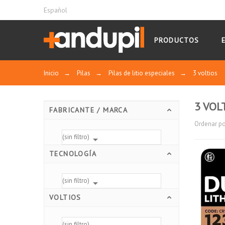
Español
PRODUCTOS
Inicio
→
Pilas
→
Pilas de litio especiales
→
3 voltios
3 VOL
FABRICANTE / MARCA
Ordenar po
(sin filtro)

TECNOLOGÍA
(sin filtro)

VOLTIOS
(sin filtro)