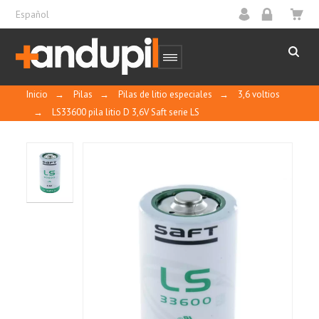
Español
Inicio
→
Pilas
→
Pilas de litio especiales
→
3,6 voltios
→
LS33600 pila litio D 3,6V Saft serie LS
LS 33600 Datasheet