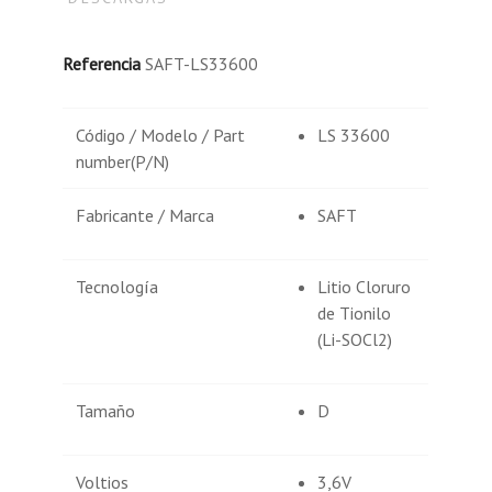
Referencia
SAFT-LS33600
Código / Modelo / Part
LS 33600
number(P/N)
Fabricante / Marca
SAFT
Tecnología
Litio Cloruro
de Tionilo
(Li-SOCl2)
Tamaño
D
Voltios
3,6V