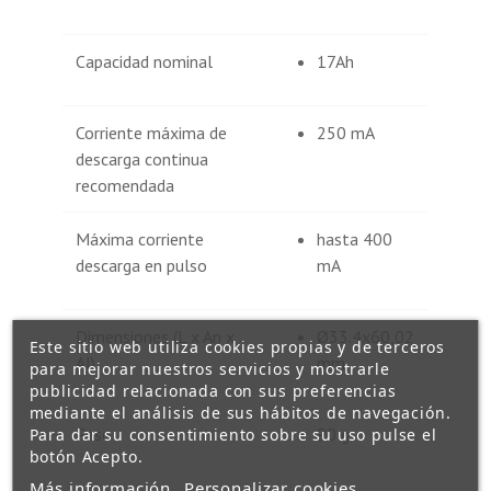
Capacidad nominal
17Ah
Corriente máxima de
250 mA
descarga continua
recomendada
Máxima corriente
hasta 400
descarga en pulso
mA
Dimensiones (L x An x
Ø33.4x60,02
Este sitio web utiliza cookies propias y de terceros
Al)
mm
para mejorar nuestros servicios y mostrarle
publicidad relacionada con sus preferencias
mediante el análisis de sus hábitos de navegación.
Peso
90 g
Para dar su consentimiento sobre su uso pulse el
botón Acepto.
Más información
Personalizar cookies