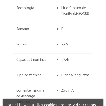
Tecnología
Litio Cloruro de
Tionilo (Li-SOCl2)
Tamaño
D
Voltios
3,6V
Capacidad nominal
17Ah
Tipo de terminal
Planos/lengüetas
Corriente máxima
250 mA
de descarga
continua
Este sitio web utiliza cookies propias y de terceros