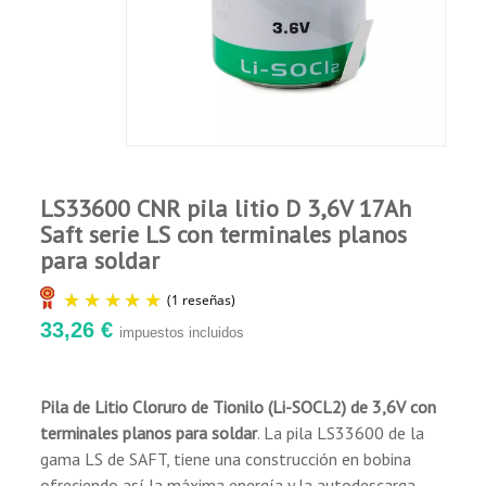
Miguel Angel G.
Publicado el 12/8/25, 11:16 PM
(Fecha del
pedido : 11/26/2025)
Perfecto
LS33600 CNR pila litio D 3,6V 17Ah
Saft serie LS con terminales planos
para soldar
33,26 €
impuestos incluidos
Pila de Litio Cloruro de Tionilo (Li-SOCL2) de 3,6V con
terminales planos para soldar
. La pila LS33600 de la
(1 reseñas)
gama LS de SAFT, tiene una construcción en bobina
ofreciendo así la máxima energía y la autodescarga