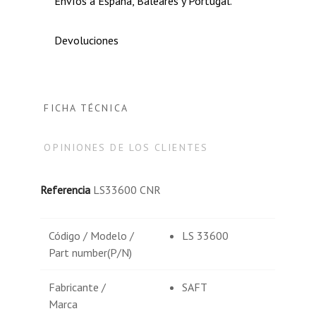
Envíos a España, Baleares y Portugal.
Devoluciones
FICHA TÉCNICA
OPINIONES DE LOS CLIENTES
Referencia
LS33600 CNR
Código / Modelo /
LS 33600
Part number(P/N)
Fabricante /
SAFT
Marca