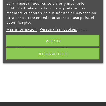
recomendada
para mejorar nuestros servicios y mostrarle
publicidad relacionada con sus preferencias
Máxima corriente
hasta 400 mA
mediante el análisis de sus hábitos de navegación.
Para dar su consentimiento sobre su uso pulse el
descarga en pulso
botón Acepto.
Más información
Personalizar cookies
Dimensiones (L x
Ø33.4x60,02 mm
An x Al)
ACEPTO
Peso
90 g
RECHAZAR TODO