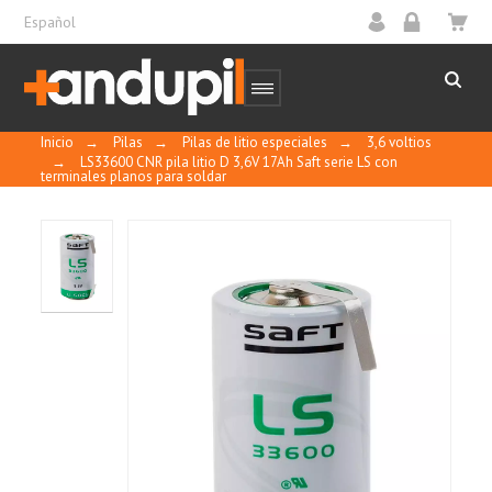
Español
Inicio
→
Pilas
→
Pilas de litio especiales
→
3,6 voltios
→
LS33600 CNR pila litio D 3,6V 17Ah Saft serie LS con
terminales planos para soldar
10
/
10
MOSTRAR
CERTIFICADO
Basado en 1 reseñas
Control y calidad
Ordenar por
fecha descendente