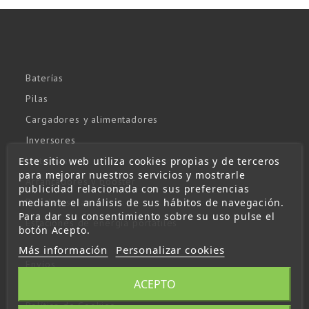
Baterías
Pilas
Cargadores y alimentadores
Inversores
Este sitio web utiliza cookies propias y de terceros
Linternas
para mejorar nuestros servicios y mostrarle
Arrancadores y booster
publicidad relacionada con sus preferencias
mediante el análisis de sus hábitos de navegación.
Paneles solares
Para dar su consentimiento sobre su uso pulse el
Estaciones de energía portátiles
botón Acepto.
Más información
Personalizar cookies
Envíos
ACEPTO
Aviso Legal
Política de Cookies