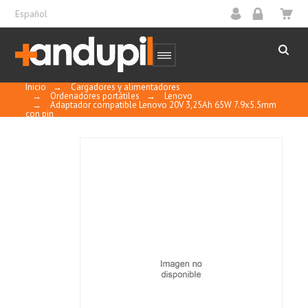
Español
Inicio
→
Cargadores y alimentadores
→
Ordenadores portátiles
→
Lenovo
→
Adaptador compatible Lenovo 20V 3,25Ah 65W 7.9x5.5mm
con pin