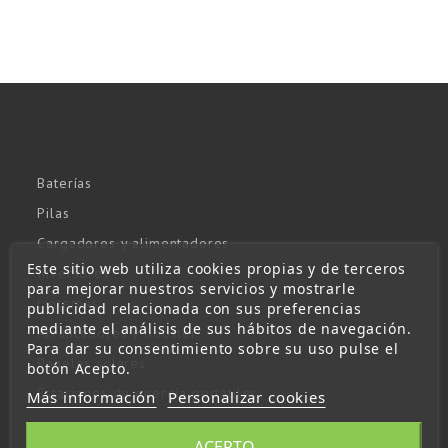
Baterías
Pilas
Cargadores y alimentadores
Este sitio web utiliza cookies propias y de terceros
Inversores
para mejorar nuestros servicios y mostrarle
Linternas
publicidad relacionada con sus preferencias
mediante el análisis de sus hábitos de navegación.
Arrancadores y booster
Para dar su consentimiento sobre su uso pulse el
Paneles solares
botón Acepto.
Estaciones de energía portátiles
Más información
Personalizar cookies
ACEPTO