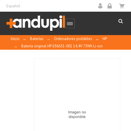
Español
Inicio
→
Baterías
→
Ordenadores portátiles
→
HP
→
Batería original HP 636631-001 14,4V 73Wh Li-ion