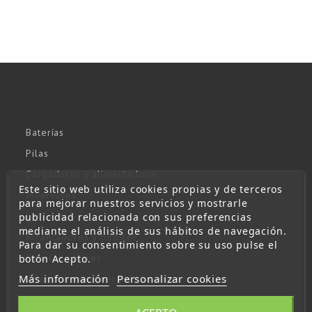
Baterías
Pilas
Cargadores y alimentadores
Este sitio web utiliza cookies propias y de terceros
Inversores
para mejorar nuestros servicios y mostrarle
Linternas
publicidad relacionada con sus preferencias
mediante el análisis de sus hábitos de navegación.
Arrancadores y booster
Para dar su consentimiento sobre su uso pulse el
Paneles solares
botón Acepto.
Más información
Personalizar cookies
Estaciones de energía portátiles