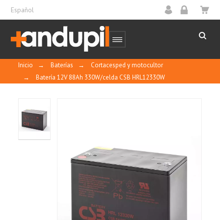
Español
Inicio
→
Baterías
→
Cortacesped y motocultor
→
Batería 12V 88Ah 330W/celda CSB HRL12330W
HRL12330W