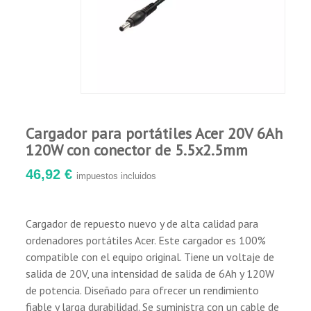
Protección de apagado por bajo voltaje.
Protección de salida limitadora de corriente.
Protección de apagado por cortocircuito.
Sometido a exhaustivas pruebas de calidad
durante el proceso de fabricación y montaje.
Garantía de 12 meses para los defectos de
fabricación.
Cargador para portátiles Acer 20V 6Ah
120W con conector de 5.5x2.5mm
46,92 €
impuestos incluidos
Cargador de repuesto nuevo y de alta calidad para
ordenadores portátiles Acer. Este cargador es 100%
compatible con el equipo original. Tiene un voltaje de
salida de 20V, una intensidad de salida de 6Ah y 120W
de potencia. Diseñado para ofrecer un rendimiento
fiable y larga durabilidad. Se suministra con un cable de