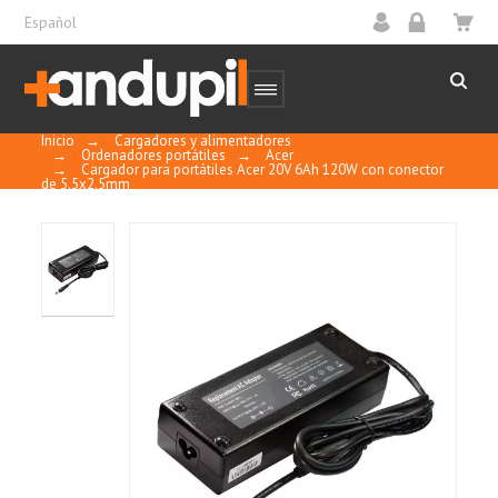
Español
Inicio
→
Cargadores y alimentadores
→
Ordenadores portátiles
→
Acer
→
Cargador para portátiles Acer 20V 6Ah 120W con conector
de 5.5x2.5mm
Certificados CE, FCC y RoHS para asegurar la
calidad y la seguridad apropiadas del cargador.
Sellado para la protección contra la
condesación y la humedad.
Diseñado con características de seguridad
internas para su protección contra picos de
voltaje, sobretensiones o fluctuaciones.