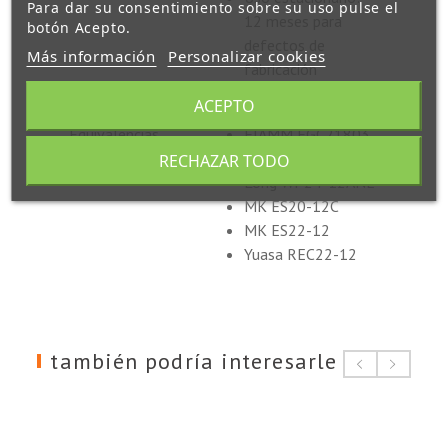
Para dar su consentimiento sobre su uso pulse el
12 meses para
botón Acepto.
defectos de
Más información
Personalizar cookies
fabricación
ACEPTO
Equivalencias
FIAMM FGC21803
Liven LEV24-12
RECHAZAR TODO
Long WP24-12ANE
MK ES20-12C
MK ES22-12
Yuasa REC22-12
también podría interesarle