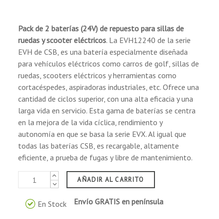
IATA/ICAO para el transporte aéreo.
Clasificado por la enmienda 27 como material
no peligroso para el transporte marítimo.
Pack de 2 baterías (24V) de repuesto para sillas de
Reconocido por el DOT como "carga seca" 49
ruedas y scooter eléctricos
. La EVH12240 de la serie
CFR 171-189 para el transporte terrestre.
EVH de CSB, es una batería especialmente diseñada
(2 reseñas)
para vehículos eléctricos como carros de golf, sillas de
ruedas, scooters eléctricos y herramientas como
cortacéspedes, aspiradoras industriales, etc. Ofrece una
Aplicaciones cíclicas:
cantidad de ciclos superior, con una alta eficacia y una
larga vida en servicio. Esta gama de baterías se centra
en la mejora de la vida cíclica, rendimiento y
Vehículos eléctricos.
autonomía en que se basa la serie EVX. Al igual que
Carritos de golf.
todas las baterías CSB, es recargable, altamente
Equipos de teléfonía portátil.
eficiente, a prueba de fugas y libre de mantenimiento.
Equipos de iluminación portátil.
Herramientas eléctricas, cortacéspedes,
AÑADIR AL CARRITO
aspiradoras.
Equipo de medición portátil.
Envío GRATIS en península
En Stock
VTR/TV portátil, grabadoras y radios.