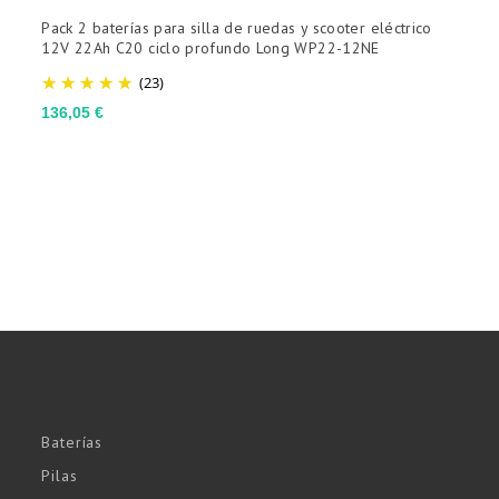
Pack 2 baterías para silla de ruedas y scooter eléctrico
P
12V 22Ah C20 ciclo profundo Long WP22-12NE
1
(23)
Precio
P
136,05 €
1
Baterías
Pilas