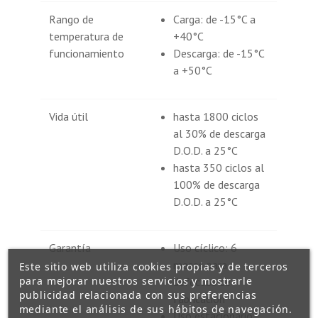
Rango de
Carga: de -15°C a
temperatura de
+40°C
funcionamiento
Descarga: de -15°C
a +50°C
Vida útil
hasta 1800 ciclos
al 30% de descarga
D.O.D. a 25°C
hasta 350 ciclos al
100% de descarga
D.O.D. a 25°C
Garantía
Uso cíclico: 6
meses para
Este sitio web utiliza cookies propias y de terceros
para mejorar nuestros servicios y mostrarle
defectos de
publicidad relacionada con sus preferencias
fabricación
mediante el análisis de sus hábitos de navegación.
Uso estacionario: