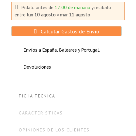
Equipos informáticos portátiles y
procesadores.
Pídalo antes de
12:00 de mañana
y recíbalo
entre
lun 10 agosto
y
mar 11 agosto
Aplicaciones generación de energía solar:
Calcular Gastos de Envío
Alumbrado público.
Envíos a España, Baleares y Portugal.
Fuente de alimentación portátil.
Estaciones de bombeo de agua.
Devoluciones
Sistemas de energía rurales.
FICHA TÉCNICA
CARACTERÍSTICAS
OPINIONES DE LOS CLIENTES