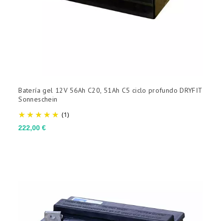
Batería gel 12V 56Ah C20, 51Ah C5 ciclo profundo DRYFIT
Sonneschein
(1)
Precio
222,00 €