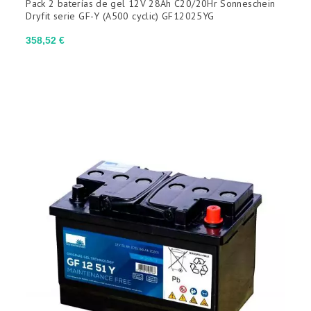
Pack 2 baterías de gel 12V 28Ah C20/20Hr Sonneschein
Dryfit serie GF-Y (A500 cyclic) GF12025YG
Precio
358,52 €