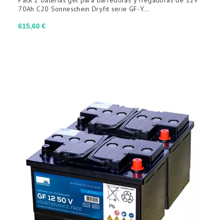
70Ah C20 Sonneschein Dryfit serie GF-Y...
Precio
615,60 €