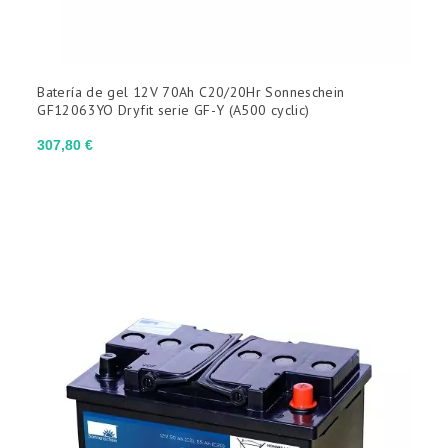
Batería de gel 12V 70Ah C20/20Hr Sonneschein
GF12063YO Dryfit serie GF-Y (A500 cyclic)
Precio
307,80 €