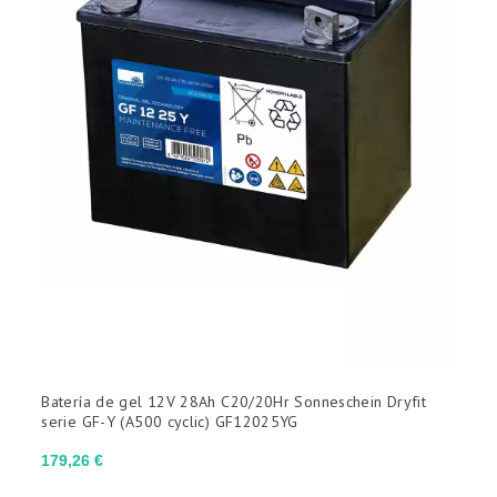
Batería de gel 12V 28Ah C20/20Hr Sonneschein Dryfit
serie GF-Y (A500 cyclic) GF12025YG
Precio
179,26 €