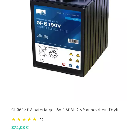
GF06180V batería gel 6V 180Ah C5 Sonneschein Dryfit
(1)
Precio
372,08 €