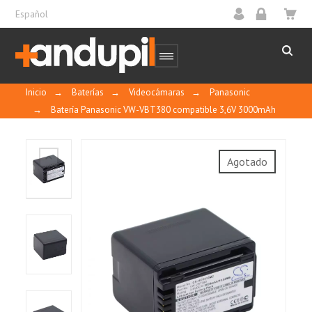
Español
Inicio
→
Baterías
→
Videocámaras
→
Panasonic
→
Batería Panasonic VW-VBT380 compatible 3,6V 3000mAh
Agotado