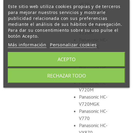
V520
Este sitio web utiliza cookies propias y de terceros
Panasonic HC-
para mejorar nuestros servicios y mostrarle
publicidad relacionada con sus preferencias
V520GK
mediante el análisis de sus hábitos de navegación.
Panasonic HC-
Para dar su consentimiento sobre su uso pulse el
V520M
botón Acepto.
Panasonic HC-
Más información
Personalizar cookies
V520MGK
Panasonic HC-
ACEPTO
V720
Panasonic HC-
RECHAZAR TODO
V720GK
Panasonic HC-
V720M
Panasonic HC-
V720MGK
Panasonic HC-
V770
Panasonic HC-
VX870