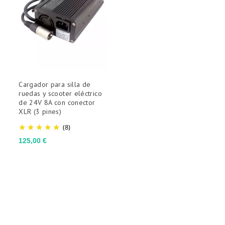
Cargador para silla de
ruedas y scooter eléctrico
de 24V 8A con conector
XLR (3 pines)
(8)
Precio
125,00 €