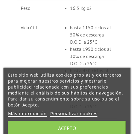
Peso
16,5 Kg x2
Vida útil
hasta 1150 ciclos al
50% de descarga
D.O.D. a 25°C
hasta 1950 ciclos al
30% de descarga
D.O.D. a 25°C
hasta 450 ciclos al
Este sitio web utiliza cookies propias y de terceros
100% de descarga
para mejorar nuestros servicios y mostrarle
D.O.D. a 25°C
publicidad relacionada con sus preferencias
hasta 700 ciclos al
mediante el análisis de sus hábitos de navegación.
Para dar su consentimiento sobre su uso pulse el
80% de descarga
botón Acepto.
D.O.D. a 25°C
Más información
Personalizar cookies
Garantía
Uso cíclico: 6 meses
ACEPTO
para defectos de