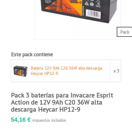
Larga vida útil, de 10 a 12 años a 25ºC de
temperatura ambiente.
Robusta y resistente.
Resistentes a profundas descargas.
Muy baja autodescarga.
Pack
Cumple con los estándares IEC, JIS y BS.
Este pack contiene
Aplicaciones:
Batería 12V 9Ah C20 36W alta descarga
x 3
Sistemas de alarma.
Heycar HP12-9
Televisión por cable.
Equipos de telecomunicaciones.
Pack 3 baterías para Invacare Esprit
Equipos de control.
Action de 12V 9Ah C20 36W alta
Sistemas de seguridad.
descarga Heycar HP12-9
Equipos médicos.
SAI
54,16 €
impuestos incluidos
Herramientas eléctricas.
Sistemas de suministro de energía de