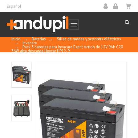
Español
Inicio
→
Baterías
→
Sillas de ruedas y scooters eléctricos
→
Invacare
→
Pack 3 baterías para Invacare Esprit Action de 12V 9Ah C20
36W alta descarga Heycar HP12-9
Sin mantenimiento, sin necesidad de añadir
agua.
Sellada y regulada por válvula.
A prueba de derrames y fugas.
Alta densidad de energía.
Se pueden instalar en posición vertical u
horizontal.
Buen rendimiento en uso cíclico y
estacionario.