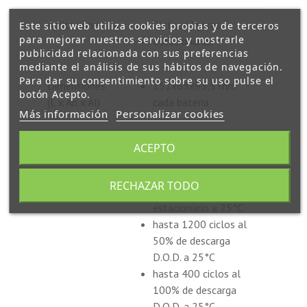
Aplicaciones
Cíclicas ligeras
Este sitio web utiliza cookies propias y de terceros
para mejorar nuestros servicios y mostrarle
Estacionarias
publicidad relacionada con sus preferencias
mediante el análisis de sus hábitos de navegación.
Para dar su consentimiento sobre su uso pulse el
Dimensiones
151x65x93,5 mm
botón Acepto.
(L x An x Al)
cada bateria
Más información
Personalizar cookies
Peso
2,55 Kg x3
ACEPTO
RECHAZAR TODO
Vida útil
de 8 a 10 años en uso
estacionario a 25°C
hasta 1200 ciclos al
50% de descarga
D.O.D. a 25°C
hasta 400 ciclos al
100% de descarga
D.O.D. a 25°C