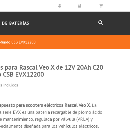
 DE BATERÍAS
profundo CSB EVX12200
as para Rascal Veo X de 12V 20Ah C20
manuales.
do CSB EVX12200
se puede recargar repetidamente.
s incluidos
erán afectadas.
repuesto
para scooters eléctricos
Rascal Veo X
. La
serie EVX es una batería recargable de plomo ácido
 de mantenimiento, regulada por válvula (VRLA) y
ecialmente diseñada para los vehículos eléctricos,