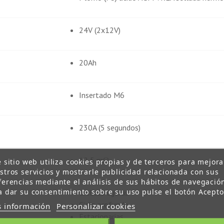
24V (2x12V)
20Ah
Insertado M6
230A (5 segundos)
12,5 mΩ
e sitio web utiliza cookies propias y de terceros para mejora
stros servicios y mostrarle publicidad relacionada con sus
ferencias mediante el análisis de sus hábitos de navegació
a dar su consentimiento sobre su uso pulse el botón Acepto
Cíclicas ligeras
Ciclo profundo
 información
Personalizar cookies
Estacionarias