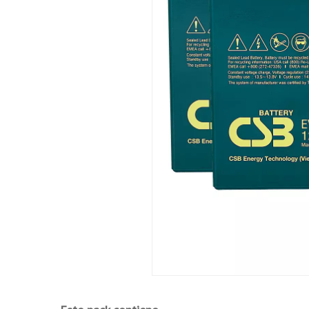
Las baterías son rigurosamente probadas 
ISO9001, 14001, certificado OHSMS 180
Componentes reconocidos bajo UL 1989 
Cumple con la Disposición Especial A67 de
Clasificado por la enmienda 27 como mate
Reconocido por el DOT como "carga seca" 
Aplicaciones cíclicas:
Vehículos eléctricos.
Carritos de golf.
Equipos de teléfonía portátil.
Equipos de iluminación portátil.
Herramientas eléctricas, cortacéspedes, a
Equipo de medición portátil.
VTR/TV portátil, grabadoras y radios.