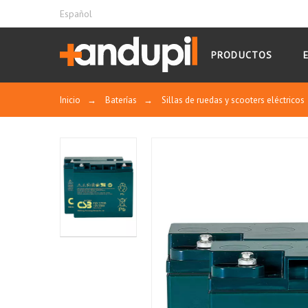
Español
PRODUCTOS
Inicio
→
Baterías
→
Sillas de ruedas y scooters eléctricos
La batería EVX es especialmente adecuada
Cuando se utiliza en un entorno seguro, l
Sellada y aislada, se puede colocar en posi
Con la fórmula especial para fabricar ale
Larga duración, baja tasa de autodescarga y
Es segura y de baja resistencia, así que la
Uso cíclico.
Alta tasa de descarga.
Recuperación de descarga profunda.