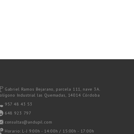
Gabriel Ramos Bejarano, parcela 111, nave 3A.
olígono Industrial las Quemadas, 14014 Córdoba
957 48 43 53
648 923 797
consultas@andupil.com
Horario: L-J 9:00h - 14:00h / 15:00h - 17:00h