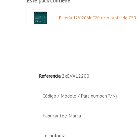
Este pack contiene
Equipos informáticos portátiles y procesa
Batería 12V 20Ah C20 ciclo profundo CS
Aplicaciones generación de energía solar:
Alumbrado público.
Fuente de alimentación portátil.
Estaciones de bombeo de agua.
Referencia
2xEVX12200
Código / Modelo / Part number(P/N)
Fabricante / Marca
Tecnología