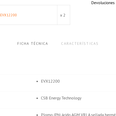
Devoluciones
dores.
x 2
B EVX12200
FICHA TÉCNICA
CARACTERÍSTICAS
EVX12200
CSB Energy Technology
Plomo (Pb) ácido AGM VRLA sellada hermé