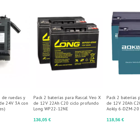
s de ruedas y
Pack 2 baterías para Rascal Veo X
Pack 2 baterías 
 de 24V 3A con
de 12V 22Ah C20 ciclo profundo
de 12V 20Ah C20
es)
Long WP22-12NE
Aokly 6-DZM-20
Precio
Precio
136,05 €
118,56 €