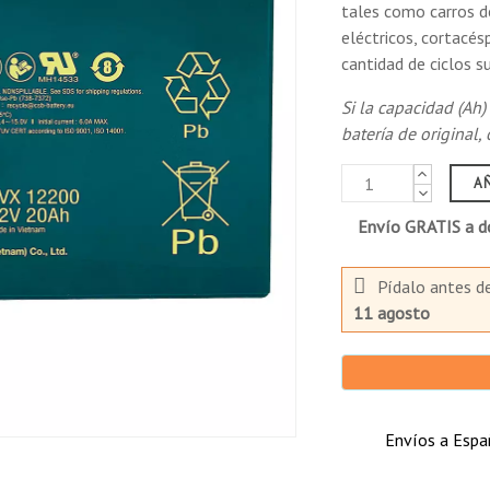
tales como carros de
por nuestro sistema patentado de carga y descarga.
eléctricos, cortacés
01.
cantidad de ciclos su
(número de archivo MH14533).
 la IATA/ICAO para el transporte aéreo.
Si la capacidad (Ah)
rial no peligroso para el transporte marítimo.
batería de original
49 CFR 171-189 para el transporte terrestre.
A
Envío GRATIS a do
Pídalo antes d
11 agosto
spiradoras.
Envíos a Españ