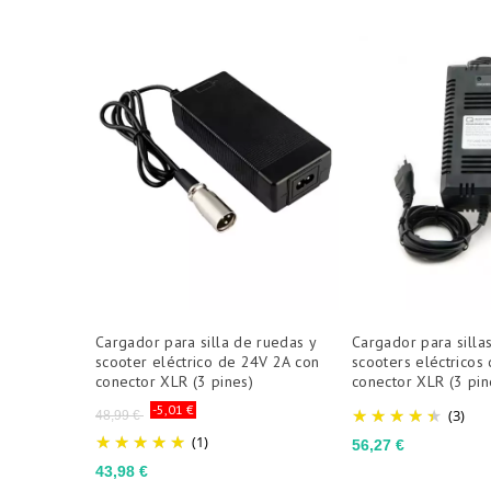
Cargador para silla de ruedas y
Cargador para silla
scooter eléctrico de 24V 2A con
scooters eléctricos
conector XLR (3 pines)
conector XLR (3 pin
Precio
-5,01 €
(3)
48,99 €
base
(1)
Precio
56,27 €
Precio
43,98 €