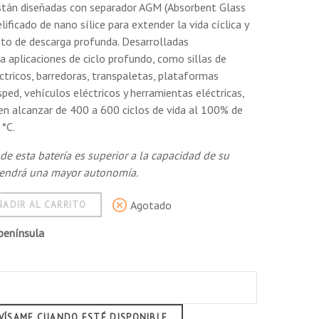
están diseñadas con separador AGM (Absorbent Glass
 control, así como la función de sellado para
lificado de nano sílice para extender la vida cíclica y
nto de descarga profunda. Desarrolladas
 aplicaciones de ciclo profundo, como sillas de
ctricos, barredoras, transpaletas, plataformas
imiento del material activo positivo durante la
ped, vehículos eléctricos y herramientas eléctricas,
en alcanzar de 400 a 600 ciclos de vida al 100% de
e agua.
5°C.
 de esta batería es superior a la capacidad de su
tender la vida del ciclo y mejorar el rendimiento de
btendrá una mayor autonomía.
Agotado
ÑADIR AL CARRITO
península
VÍSAME CUANDO ESTÉ DISPONIBLE