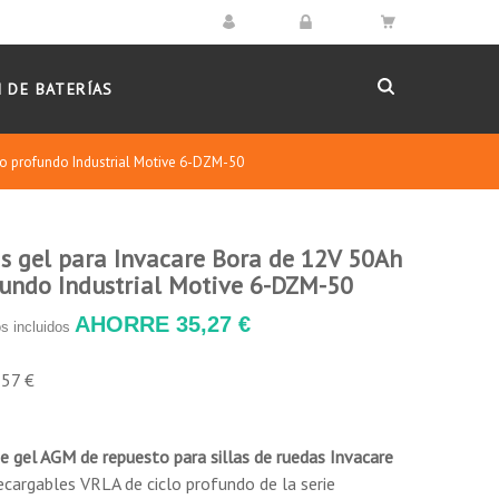
 DE BATERÍAS
clo profundo Industrial Motive 6-DZM-50
as gel para Invacare Bora de 12V 50Ah
durante la aplicación.
fundo Industrial Motive 6-DZM-50
AHORRE 35,27 €
s incluidos
ación del espacio interno de la batería, entre un
,57 €
 de la batería con excelente capacidad de
e gel AGM de repuesto para sillas de ruedas Invacare
ad a la placa, el producto tiene una gran
ecargables VRLA de ciclo profundo de la serie