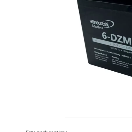
Seguridad y fiabilidad. Diseño independie
reducir la pérdida de agua en el proceso de
Construcción:
Placa positiva - Rejilla de aleación de ti
aplicación de ciclos de descarga profunda.
Placa negativa - Rejilla de Pb-Ca equilibra
Separador - Avanzado separador AGM para d
Electrolito - Ácido sulfúrico diluido de al
descarga profunda.
Contenedor y tapa de la batería - ABS UL
Aplicaciones:
Herramientas o juguetes eléctricos
Bicicletas y triciclos eléctrico.
Carros y carritos de golf.
Vehículos eléctricos.
Barredoras y fregadoras.