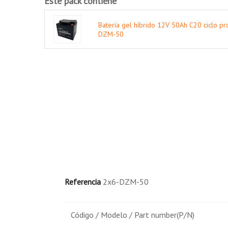
Este pack contiene
Sillas de ruedas y scooters eléctricos.
Cortacésped.
Batería gel híbrido 12V 50Ah C20 ciclo pr
DZM-50
Transpaletas.
Plataformas elevadoras.
Referencia
2x6-DZM-50
Código / Modelo / Part number(P/N)