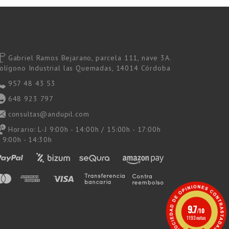
Gabriel Ramos Bejarano, parcela 111, nave 3A.
olígono Industrial las Quemadas, 14014 Córdoba
957 48 43 53
648 923 797
consultas@andupil.com
Horario: L-J 9:00h - 14:00h / 15:00h - 17:00h
 9:00h - 14:30h
9.7
/10
1193 notas