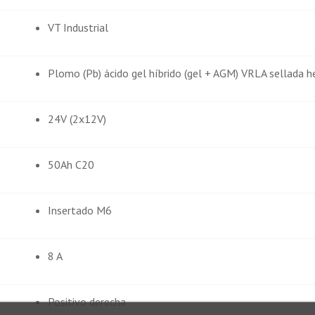
VT Industrial
Plomo (Pb) ácido gel híbrido (gel + AGM) VRLA sellada 
24V (2x12V)
50Ah C20
Insertado M6
8 A
Positivo derecha