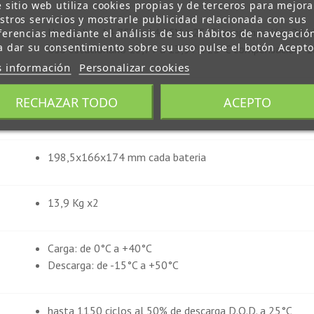
e sitio web utiliza cookies propias y de terceros para mejora
stros servicios y mostrarle publicidad relacionada con sus
Uso cíclico 14,75V a 14,85V a 25°C compensación -24
ferencias mediante el análisis de sus hábitos de navegació
a dar su consentimiento sobre su uso pulse el botón Acepto
Uso estacionario 13,7V a 13,9V a 25°C compensación -
 información
Personalizar cookies
Cíclicas ligeras
RECHAZAR TODO
ACEPTO
Ciclo profundo
198,5x166x174 mm cada bateria
13,9 Kg x2
Carga: de 0°C a +40°C
Descarga: de -15°C a +50°C
hasta 1150 ciclos al 50% de descarga D.O.D. a 25°C