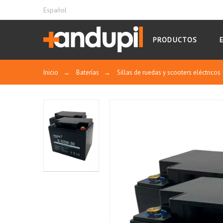
Español
PRODUCTOS
Inicio
→
Baterías
→
Sillas de ruedas y scooters eléctricos
Tecnología de recombinación de gases: Bat
Largo ciclo de vida: El ciclo de vida pue
Alta capacidad: Diseño de estructura paten
5% y un 10% de mayor capacidad que produ
Alto rendimiento para descarga de grandes 
recuperación de la descarga profunda.
Buena resistencia a la corrosión. Patente 
Alto rendimiento a baja temperatura. Con 
capacidad de aceptación a la baja tempera