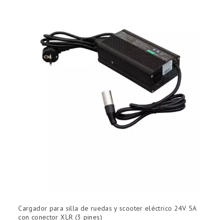
Cargador para silla de ruedas y scooter eléctrico 24V 5A
P
con conector XLR (3 pines)
d