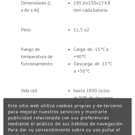
Dimensiones (L
195,6x130x154,8
x An x Al)
mm cada bateria
Peso
11,5 x2
Rango de
Carga: de -15°C a
temperatura de
+40°C
funcionamiento
Descarga: de -15°C
a +50°C
Vida útil
hasta 1800 ciclos
al 30% de descarga
D.o.D. a 25°C
Este sitio web utiliza cookies propias y de terceros
para mejorar nuestros servicios y mostrarle
hasta 400 ciclos al
publicidad relacionada con sus preferencias
100% de descarga
mediante el análisis de sus hábitos de navegación.
D.O.D. a 25°C
Para dar su consentimiento sobre su uso pulse el