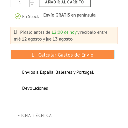
AÑADIR AL CARRITO
Generación de energía solar:
Envío GRATIS en península
En Stock
Alumbrado público.
Fuente de alimentación portátil.
Pídalo antes de
12:00 de hoy
y recíbalo
entre
Estaciones de bombeo de agua.
mié 12 agosto
y
jue 13 agosto
Sistemas de energía rurales.
Calcular Gastos de Envío
Envíos a España, Baleares y Portugal.
Devoluciones
FICHA TÉCNICA