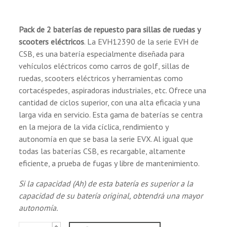
IATA/ICAO para el transporte aéreo.
Clasificado por la enmienda 27 como material
no peligroso para el transporte marítimo.
Pack de 2 baterías de repuesto para sillas de ruedas y
Reconocido por el DOT como "carga seca" 49
scooters eléctricos
. La EVH12390 de la serie EVH de
CFR 171-189 para el transporte terrestre.
CSB, es una batería especialmente diseñada para
(1 reseñas)
vehículos eléctricos como carros de golf, sillas de
Aplicaciones
ruedas, scooters eléctricos y herramientas como
cortacéspedes, aspiradoras industriales, etc. Ofrece una
Uso cíclico:
cantidad de ciclos superior, con una alta eficacia y una
Vehículos eléctricos.
larga vida en servicio. Esta gama de baterías se centra
Carritos de golf.
en la mejora de la vida cíclica, rendimiento y
Equipos de teléfonía portátil.
autonomía en que se basa la serie EVX. Al igual que
Equipos de iluminación portátil.
todas las baterías CSB, es recargable, altamente
Herramientas eléctricas, cortacéspedes,
eficiente, a prueba de fugas y libre de mantenimiento.
aspiradoras.
Si la capacidad (Ah) de esta batería es superior a la
Equipo de medición portátil.
capacidad de su batería original, obtendrá una mayor
VTR/TV portátil, grabadoras y radios.
autonomía.
Equipos informáticos portátiles y
procesadores.