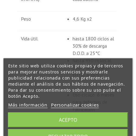
Peso
4,6 Kg x2
Vida útil
hasta 1800 ciclos al
30% de descarga
D.O.D. a 25°C
hasta 450 ciclos al
Este sitio web utiliza cookies propias y de terceros
100% de descarga
para mejorar nuestros servicios y mostrarle
D.O.D. a 25°C
publicidad relacionada con sus preferencias
mediante el análisis de sus hábitos de navegación.
Para dar su consentimiento sobre su uso pulse el
Garantía
Uso cíclico: 6 meses
botón Acepto.
para defectos de
Más información
Personalizar cookies
fabricación
ACEPTO