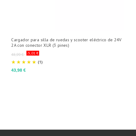
Cargador para silla de ruedas y scooter eléctrico de 24V
C
2A con conector XLR (3 pines)
2
Precio
-5,01 €
P
48,99 €
3
base
(1)
Precio
43,98 €