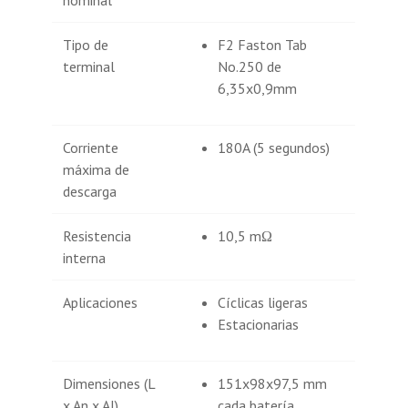
Tipo de
F2 Faston Tab
terminal
No.250 de
6,35x0,9mm
Corriente
180A (5 segundos)
máxima de
descarga
Resistencia
10,5 mΩ
interna
Aplicaciones
Cíclicas ligeras
Estacionarias
Dimensiones (L
151x98x97,5 mm
x An x Al)
cada batería