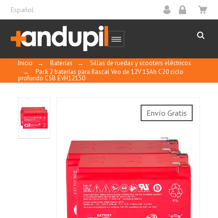
Español
Inicio
→
Baterías
→
Sillas de ruedas y scooters eléctricos
→
Pack 2 baterías para Rascal Veo de 12V 15Ah C20 ciclo
profundo CSB EVH12150
La batería EVH esta especialmente diseñada
Envío Gratis
para vehículos eléctricos y herramientas
eléctricas manuales.
Cuando se utiliza en un entorno seguro, la
batería no requiere mantenimiento, no
necesita añadir liquidos y se puede recargar
repetidamente.
Sellada y aislada, se puede colocar en
posición horizontal, vertical y lateral, sin