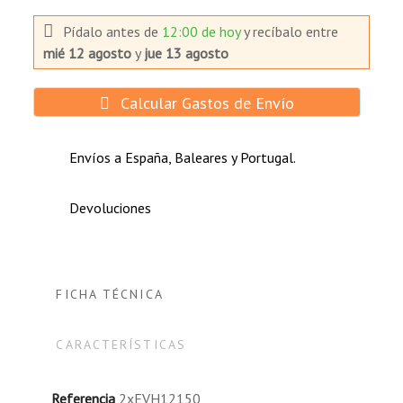
Equipo de medición portátil.
VTR/TV portátil, grabadoras y radios.
Pídalo antes de
12:00 de hoy
y recíbalo
entre
Equipos informáticos portátiles y
mié 12 agosto
y
jue 13 agosto
procesadores.
Calcular Gastos de Envío
Generación de energía solar:
Envíos a España, Baleares y Portugal.
Alumbrado público.
Fuente de alimentación portátil.
Devoluciones
Estaciones de bombeo de agua.
Sistemas de energía rurales.
FICHA TÉCNICA
CARACTERÍSTICAS
Referencia
2xEVH12150