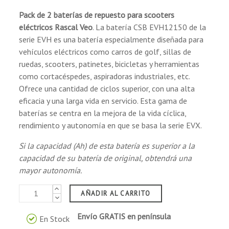
IATA/ICAO para el transporte aéreo.
Pack de 2 baterías de repuesto
para
scooters
Clasificado por la enmienda 27 como material
eléctricos
Rascal Veo
. La batería CSB EVH12150 de la
no peligroso para el transporte marítimo.
serie EVH es una batería especialmente diseñada para
Reconocido por el DOT como "carga seca" 49
vehículos eléctricos como carros de golf, sillas de
CFR 171-189 para el transporte terrestre.
ruedas, scooters, patinetes, bicicletas y herramientas
como cortacéspedes, aspiradoras industriales, etc.
Ofrece una cantidad de ciclos superior, con una alta
Aplicaciones
eficacia y una larga vida en servicio. Esta gama de
baterías se centra en la mejora de la vida cíclica,
Uso cíclico:
rendimiento y autonomía en que se basa la serie EVX.
Si la capacidad (Ah) de esta batería es superior a la
Vehículos eléctricos.
capacidad de su batería de original, obtendrá una
Carritos de golf.
mayor autonomía.
Equipos de teléfonía portátil.
Equipos de iluminación portátil.
AÑADIR AL CARRITO
Herramientas eléctricas, cortacéspedes,
Envío GRATIS en península
aspiradoras.
En Stock