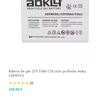
Batería de gel 12V 55Ah C10 ciclo profundo Aokly
B
6GFM55G
M
(2)
Precio
P
143,46 €
1