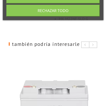
Equivalencias
FirstPower LFP12-
RECHAZAR TODO
55G
MK M22NF SLD G
también podría interesarle