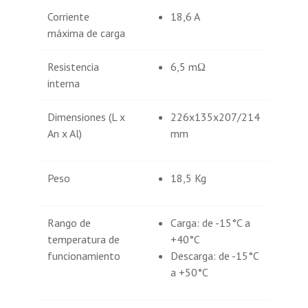
Corriente
18,6 A
máxima de carga
Resistencia
6,5 mΩ
interna
Dimensiones (L x
226x135x207/214
An x Al)
mm
Peso
18,5 Kg
Rango de
Carga: de -15°C a
temperatura de
+40°C
funcionamiento
Descarga: de -15°C
a +50°C