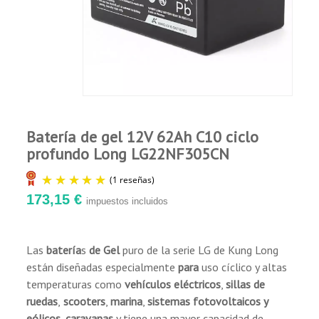
Adecuada para reserva, uso y almacenamiento
Comprador Verificado
de energía.
Publicado el 11/23/21, 11:33 PM
Buena capacidad de recuperación de descarga
profunda.
Es justo la batería que buscaba, sin lugar a
Certificado UL 1989.
dudas
Cumple con los requisitos de transporte
IATA/A67 e IMDG/238.
Larga vida útil y baja tasa de autodescarga.
Batería de gel 12V 62Ah C10 ciclo
Aplicaciones:
profundo Long LG22NF305CN
Vehículos eléctricos.
Sillas de ruedas y scooters eléctricos.
173,15 €
impuestos incluidos
Marina.
Equipos médicos.
Sistemas de seguridad y contraincendios.
Las
batería
s
de Gel
puro de la serie LG de Kung Long
Instalaciones fotovoltaicas y eólicas.
están diseñadas especialmente
para
uso cíclico y altas
(1 reseñas)
temperaturas como
vehículos eléctricos
,
sillas de
ruedas
,
scooters
,
marina
,
sistemas fotovoltaicos y
eólicos
,
caravanas
y tiene una mayor capacidad de