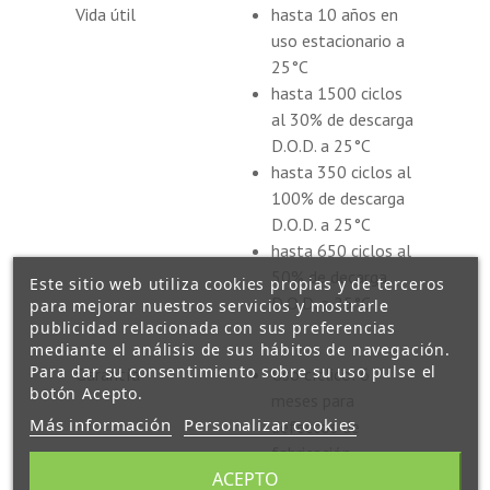
Vida útil
hasta 10 años en
uso estacionario a
25°C
hasta 1500 ciclos
al 30% de descarga
D.O.D. a 25°C
hasta 350 ciclos al
100% de descarga
D.O.D. a 25°C
hasta 650 ciclos al
50% de decarga
Este sitio web utiliza cookies propias y de terceros
D.O.D. a 25°C
para mejorar nuestros servicios y mostrarle
publicidad relacionada con sus preferencias
mediante el análisis de sus hábitos de navegación.
Para dar su consentimiento sobre su uso pulse el
Garantía
Uso cíclico: 6
botón Acepto.
meses para
Más información
Personalizar cookies
defectos de
fabricación
ACEPTO