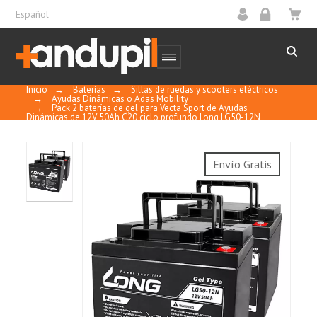
Español
Inicio
→
Baterías
→
Sillas de ruedas y scooters eléctricos
→
Ayudas Dinámicas o Adas Mobility
→
Pack 2 baterías de gel para Vecta Sport de Ayudas
Dinámicas de 12V 50Ah C20 ciclo profundo Long LG50-12N
Sin mantenimiento, sin necesidad de añadir
Envío Gratis
agua.
Sellada y regulada por válvula.
A prueba de derrames y fugas.
Se pueden instalar en posición vertical u
horizontal.
Ofrece una mayor vida cíclica útil.
Material de la caja ABS (el ABS retardante de
llama es opcional).