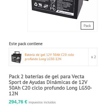
Adecuada para reserva, uso y almacenamiento
de energía.
Buena capacidad de recuperación de descarga
profunda.
Certificado UL 1989.
Pack
Cumple con los requisitos de transporte
IATA/A67 e IMDG/238.
Larga vida útil y baja tasa de autodescarga.
Este pack contiene
Aplicaciones:
Batería de gel 12V 50Ah C20 ciclo
x 2
Vehículos eléctricos.
profundo Long LG50-12N
Sillas de ruedas y scooters eléctricos.
Marina.
Pack 2 baterías de gel para Vecta
Equipos médicos.
Sport de Ayudas Dinámicas de 12V
Sistemas de seguridad y contraincendios.
50Ah C20 ciclo profundo Long LG50-
Instalaciones fotovoltaicas y eólicas.
12N
294,76 €
impuestos incluidos