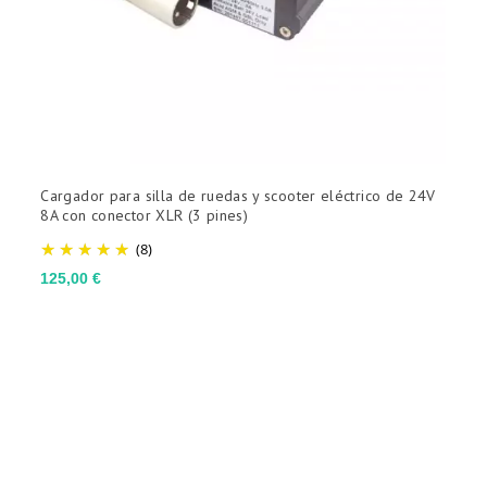
Cargador para silla de ruedas y scooter eléctrico de 24V
C
8A con conector XLR (3 pines)
c
(8)
Precio
P
125,00 €
8