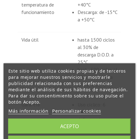
temperatura de
+40°C
funcionamiento
Descarga: de -15°C
a +50°C
Vida útil
hasta 1500 ciclos
al 30% de
descarga D.O.D. a
25°C
hasta 600 ciclos al
Este sitio web utiliza cookies propias y de terceros
80% de descarga
para mejorar nuestros servicios y mostrarle
publicidad relacionada con sus preferencias
D.O.D. a 25°C
mediante el análisis de sus hábitos de navegación.
Para dar su consentimiento sobre su uso pulse el
botón Acepto.
Garantía
Uso cíclico: 6
Más información
Personalizar cookies
meses para
defectos de
ACEPTO
fabricación