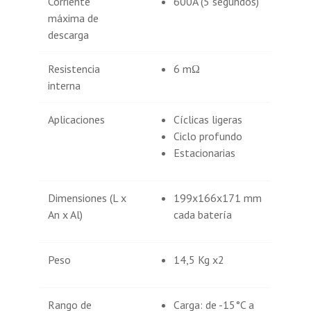
Corriente
600A (5 segundos)
máxima de
descarga
Resistencia
6 mΩ
interna
Aplicaciones
Cíclicas ligeras
Ciclo profundo
Estacionarias
Dimensiones (L x
199x166x171 mm
An x Al)
cada batería
Peso
14,5 Kg x2
Rango de
Carga: de -15°C a