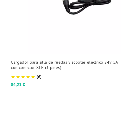
Cargador para silla de ruedas y scooter eléctrico 24V 5A
C
con conector XLR (3 pines)
5
(6)
Precio
P
84,21 €
6