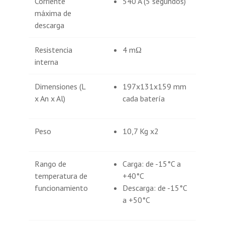
Corriente
540 A (5 segundos)
máxima de
descarga
Resistencia
4 mΩ
interna
Dimensiones (L
197x131x159 mm
x An x Al)
cada batería
Peso
10,7 Kg x2
Rango de
Carga: de -15°C a
temperatura de
+40°C
funcionamiento
Descarga: de -15°C
a +50°C