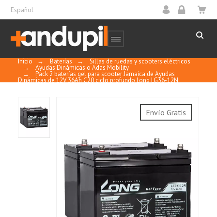
Español
Inicio
→
Baterías
→
Sillas de ruedas y scooters eléctricos
→
Ayudas Dinámicas o Adas Mobility
→
Pack 2 baterías gel para scooter Jamaica de Ayudas
Dinámicas de 12V 36Ah C20 ciclo profundo Long LG36-12N
Sin mantenimiento, sin necesidad de añadir
Envío Gratis
agua.
Sellada y regulada por válvula.
A prueba de derrames y fugas.
Se pueden instalar en posición vertical u
horizontal.
Ofrece una mayor vida cíclica útil.
Material de la caja ABS (el ABS retardante de
llama es opcional).