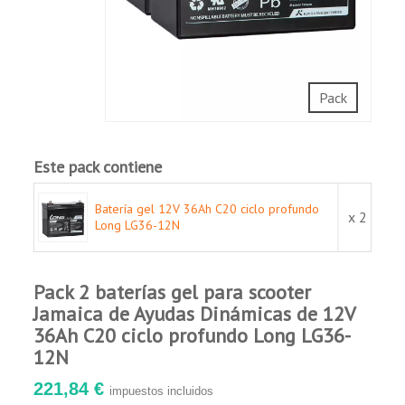
Adecuada para reserva, uso y almacenamiento
de energía.
Buena capacidad de recuperación de descarga
profunda.
Certificado UL 1989.
Pack
Cumple con los requisitos de transporte
IATA/A67 e IMDG/238.
Larga vida útil y baja tasa de autodescarga.
Este pack contiene
Aplicaciones:
Batería gel 12V 36Ah C20 ciclo profundo
x 2
Vehículos eléctricos.
Long LG36-12N
Sillas de ruedas y scooters eléctricos.
Marina.
Pack 2 baterías gel para scooter
Equipos médicos.
Jamaica de Ayudas Dinámicas de 12V
Sistemas de seguridad y contraincendios.
36Ah C20 ciclo profundo Long LG36-
Instalaciones fotovoltaicas y eólicas.
12N
221,84 €
impuestos incluidos