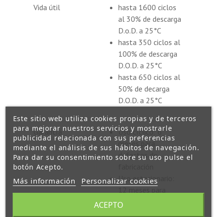
Vida útil
hasta 1600 ciclos
al 30% de descarga
D.o.D. a 25°C
hasta 350 ciclos al
100% de descarga
D.O.D. a 25°C
hasta 650 ciclos al
50% de decarga
D.O.D. a 25°C
Este sitio web utiliza cookies propias y de terceros
para mejorar nuestros servicios y mostrarle
Garantía
Uso cíclico: 6
publicidad relacionada con sus preferencias
meses para
mediante el análisis de sus hábitos de navegación.
defectos de
Para dar su consentimiento sobre su uso pulse el
fabricación
botón Acepto.
Uso estacionario:
Más información
Personalizar cookies
12 meses para
defectos de
ACEPTO
fabricación