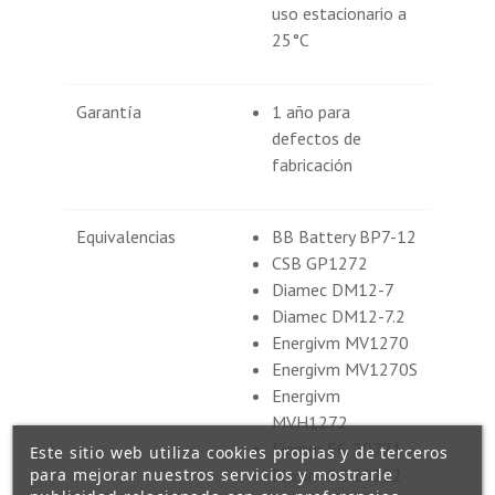
uso estacionario a
25°C
Garantía
1 año para
defectos de
fabricación
Equivalencias
BB Battery BP7-12
CSB GP1272
Diamec DM12-7
Diamec DM12-7.2
Energivm MV1270
Energivm MV1270S
Energivm
MVH1272
Fiamm FG 20721
Este sitio web utiliza cookies propias y de terceros
para mejorar nuestros servicios y mostrarle
Fiamm FG 20722