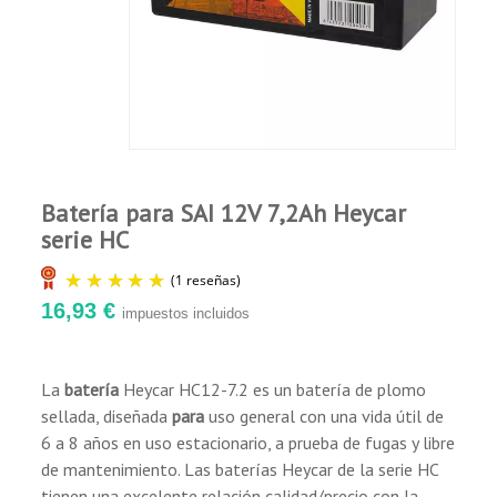
Comprador Verificado
estacionario.
Publicado el 8/28/19, 12:52 AM
Larga vida útil, de 6 a 8 años a 25ºC de
temperatura ambiente.
RECIBIDO RÁPIDAMENTE Y SIN PROBLEMAS
Robusta y resistente.
Cumple con los estándares IEC, JIS y BS.
Batería para SAI 12V 7,2Ah Heycar
Aplicaciones:
serie HC
Sistemas de alarma y seguridad.
16,93 €
impuestos incluidos
Equipos de telecomunicaciones.
Eqiupos de comunicación de redes.
Equipos electrónicos.
La
batería
Heycar HC12-7.2 es un batería de plomo
Equipos de control.
sellada, diseñada
para
uso general con una vida útil de
(1 reseñas)
Equipos médicos.
6 a 8 años en uso estacionario, a prueba de fugas y libre
SAI
de mantenimiento. Las baterías Heycar de la serie HC
Herramientas eléctricas.
tienen una excelente relación calidad/precio con la