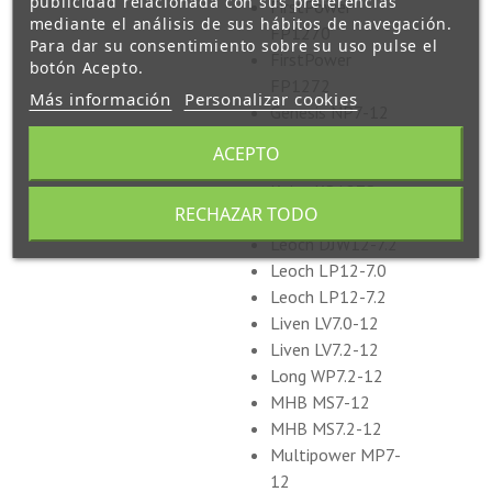
publicidad relacionada con sus preferencias
FirstPower
mediante el análisis de sus hábitos de navegación.
FP1270
Para dar su consentimiento sobre su uso pulse el
FirstPower
botón Acepto.
FP1272
Más información
Personalizar cookies
Genesis NP7-12
Haze HSC12-7
ACEPTO
Kaise KB1272
Kaise KB127S
RECHAZAR TODO
Leoch DJW12-7.0
Leoch DJW12-7.2
Leoch LP12-7.0
Leoch LP12-7.2
Liven LV7.0-12
Liven LV7.2-12
Long WP7.2-12
MHB MS7-12
MHB MS7.2-12
Multipower MP7-
12