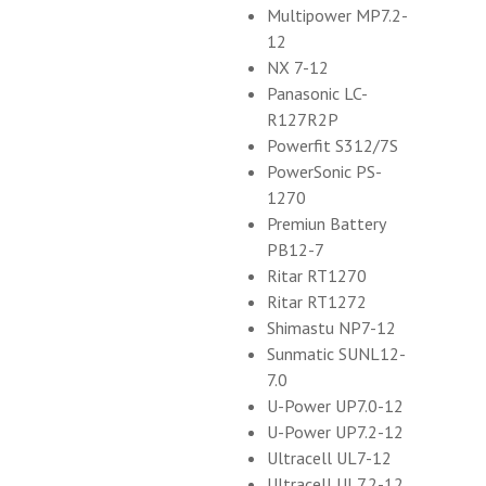
Multipower MP7.2-
12
NX 7-12
Panasonic LC-
R127R2P
Powerfit S312/7S
PowerSonic PS-
1270
Premiun Battery
PB12-7
Ritar RT1270
Ritar RT1272
Shimastu NP7-12
Sunmatic SUNL12-
7.0
U-Power UP7.0-12
U-Power UP7.2-12
Ultracell UL7-12
Ultracell UL7.2-12